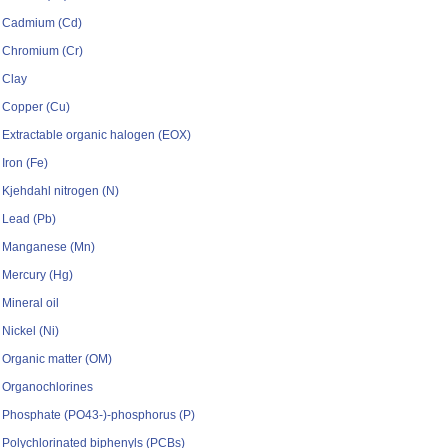
Cadmium (Cd)
Chromium (Cr)
Clay
Copper (Cu)
Extractable organic halogen (EOX)
Iron (Fe)
Kjehdahl nitrogen (N)
Lead (Pb)
Manganese (Mn)
Mercury (Hg)
Mineral oil
Nickel (Ni)
Organic matter (OM)
Organochlorines
Phosphate (PO43-)-phosphorus (P)
Polychlorinated biphenyls (PCBs)