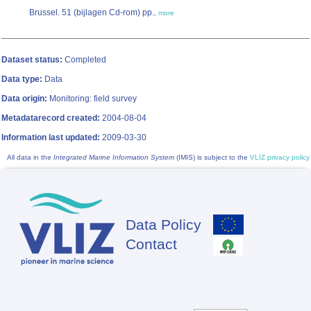
Brussel. 51 (bijlagen Cd-rom) pp.
,
more
Dataset status:
Completed
Data type:
Data
Data origin:
Monitoring: field survey
Metadatarecord created:
2004-08-04
Information last updated:
2009-03-30
All data in the
Integrated Marine Information System
(IMIS) is subject to the
VLIZ privacy policy
Data Policy
Footer
Contact