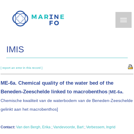
Skip
to
main
content
IMIS
[ report an error in this record ]
ME-6a.
Chemical quality of the water bed of the
Beneden-Zeeschelde linked to macrobenthos
[
ME-6a.
Chemische kwaliteit van de waterbodem van de Beneden-Zeeschelde
gelinkt aan het macrobenthos]
Contact:
Van den Bergh, Erika
;
Vandevoorde, Bart
;
Verbessem, Ingrid