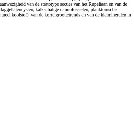
aanwezigheid van de stratotype secties van het Rupeliaan en van de
flaggellatencysten, kalkschalige nannofossielen, planktonische
ntueel koolstof), van de korrelgroottetrends en van de kleimineralen in