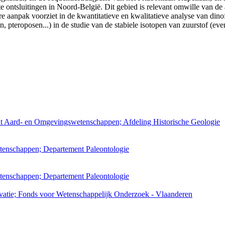
 ontsluitingen in Noord-België. Dit gebied is relevant omwille van de 
re aanpak voorziet in de kwantitatieve en kwalitatieve analyse van dino
, pteroposen...) in de studie van de stabiele isotopen van zuurstof (eve
nt Aard- en Omgevingswetenschappen; Afdeling Historische Geologie
etenschappen; Departement Paleontologie
etenschappen; Departement Paleontologie
atie; Fonds voor Wetenschappelijk Onderzoek - Vlaanderen