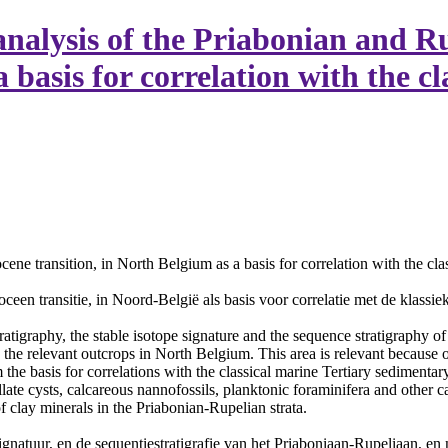
analysis of the Priabonian and R
 basis for correlation with the cl
cene transition, in North Belgium as a basis for correlation with the c
ceen transitie, in Noord-België als basis voor correlatie met de klassi
stratigraphy, the stable isotope signature and the sequence stratigraphy
nd the relevant outcrops in North Belgium. This area is relevant because 
m the basis for correlations with the classical marine Tertiary sediment
ellate cysts, calcareous nannofossils, planktonic foraminifera and other 
of clay minerals in the Priabonian-Rupelian strata.
pen signatuur, en de sequentiestratigrafie van het Priaboniaan-Rupeliaa