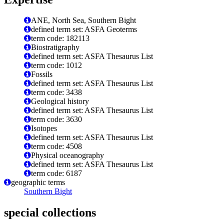
ANE, North Sea, Southern Bight
defined term set: ASFA Geoterms
term code: 182113
Biostratigraphy
defined term set: ASFA Thesaurus List
term code: 1012
Fossils
defined term set: ASFA Thesaurus List
term code: 3438
Geological history
defined term set: ASFA Thesaurus List
term code: 3630
Isotopes
defined term set: ASFA Thesaurus List
term code: 4508
Physical oceanography
defined term set: ASFA Thesaurus List
term code: 6187
geographic terms
Southern Bight
special collections