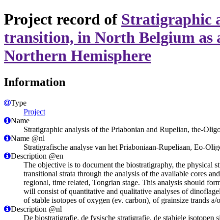
Project record of
Stratigraphic 
transition, in North Belgium as a
Northern Hemisphere
Information
Type
Project
Name
Stratigraphic analysis of the Priabonian and Rupelian, the-Oligo
Name @nl
Stratigrafische analyse van het Priaboniaan-Rupeliaan, Eo-Oligo
Description @en
The objective is to document the biostratigraphy, the physical 
transitional strata through the analysis of the available cores a
regional, time related, Tongrian stage. This analysis should for
will consist of quantitative and qualitative analyses of dinoflag
of stable isotopes of oxygen (ev. carbon), of grainsize trands a/
Description @nl
De biostratigrafie, de fysische stratigrafie, de stabiele isoto