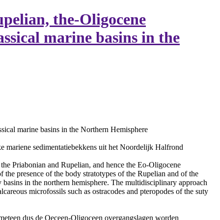
upelian, the-Oligocene
assical marine basins in the
lassical marine basins in the Northern Hemisphere
eke mariene sedimentatiebekkens uit het Noordelijk Halfrond
 of the Priabonian and Rupelian, and hence the Eo-Oligocene
of the presence of the body stratotypes of the Rupelian and of the
ary basins in the northern hemisphere. The multidisciplinary approach
calcareous microfossils such as ostracodes and pteropodes of the suty
n, en meteen dus de Oeceen-Oligoceen overgangslagen worden