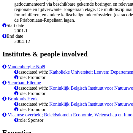
gedocumenteerd via beschikbare gekernde boringen en relevante
regionale en tijdverwante Tongeriaan etage. De multidisciplinai
foraminiferen, en andere kalkschalige microfossielen (ostracoden
de Priaboniaan-Rupeliaan lagen.
Start date
2001-1
End date
2004-12
Institutes & people involved
Vandenberghe Noël
associated with:
Katholieke Universiteit Leuven; Departeme
role: Promotor
Steurbaut Etienne
associated with:
Koninklijk Belgisch Instituut voor Natuurw
role: Promotor
Brinkhuis Henk
associated with:
Koninklijk Belgisch Instituut voor Natuurw
role: Promotor
Vlaamse overheid; Beleidsdomein Economie, Wetenschap en Innov
role: Sponsor
Expertise