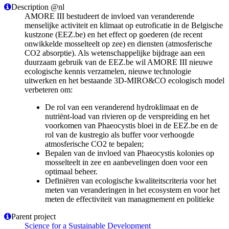
Description @nl
AMORE III bestudeert de invloed van veranderende
menselijke activiteit en klimaat op eutroficatie in de Belgische
kustzone (EEZ.be) en het effect op goederen (de recent
onwikkelde mosselteelt op zee) en diensten (atmosferische
CO2 absorptie). Als wetenschappelijke bijdrage aan een
duurzaam gebruik van de EEZ.be wil AMORE III nieuwe
ecologische kennis verzamelen, nieuwe technologie
uitwerken en het bestaande 3D-MIRO&CO ecologisch model
verbeteren om:
De rol van een veranderend hydroklimaat en de
nutriënt-load van rivieren op de verspreiding en het
voorkomen van Phaeocystis bloei in de EEZ.be en de
rol van de kustregio als buffer voor verhoogde
atmosferische CO2 te bepalen;
Bepalen van de invloed van Phaeocystis kolonies op
mosselteelt in zee en aanbevelingen doen voor een
optimaal beheer.
Definiëren van ecologische kwaliteitscriteria voor het
meten van veranderingen in het ecosystem en voor het
meten de effectiviteit van managmement en politieke
Parent project
Science for a Sustainable Development