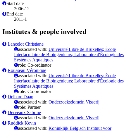
Start date
2006-12
End date
2011-1
Institutes & people involved
Lancelot Christiane
associated with:
Université Libre de Bruxelles; École
Interfacultaire de Bioingénieurs; Laboratoire d'Écologie des
Systèmes Aquatiques
role: Co-ordinator
Rousseau Véronique
associated with:
Université Libre de Bruxelles; École
Interfacultaire de Bioingénieurs; Laboratoire d'Écologie des
Systèmes Aquatiques
role: Co-ordinator
Delbare Daan
associated with:
Onderzoeksdomein Visserij
role: Partner
Derveaux Sabrine
associated with:
Onderzoeksdomein Visserij
Ruddick Kevin
associated with:
Koninklijk Belgisch Instituut voor