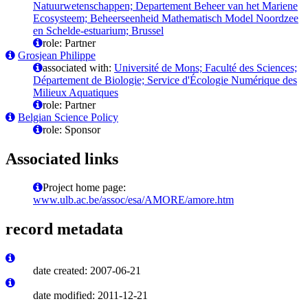
Natuurwetenschappen; Departement Beheer van het Mariene
Ecosysteem; Beheerseenheid Mathematisch Model Noordzee
en Schelde-estuarium; Brussel
role: Partner
Grosjean Philippe
associated with:
Université de Mons; Faculté des Sciences;
Département de Biologie; Service d'Écologie Numérique des
Milieux Aquatiques
role: Partner
Belgian Science Policy
role: Sponsor
Associated links
Project home page:
www.ulb.ac.be/assoc/esa/AMORE/amore.htm
record metadata
date created: 2007-06-21
date modified: 2011-12-21