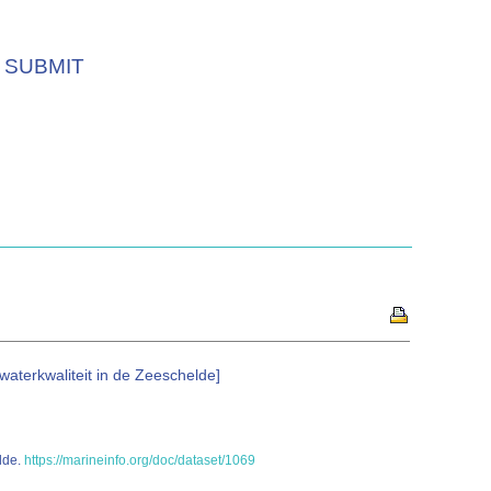
SUBMIT
aterkwaliteit in de Zeeschelde]
lde.
https://marineinfo.org/doc/dataset/1069