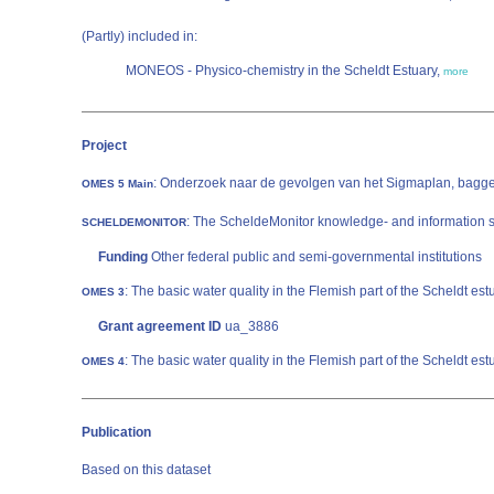
(Partly) included in:
MONEOS - Physico-chemistry in the Scheldt Estuary,
more
Project
: Onderzoek naar de gevolgen van het Sigmaplan, baggera
OMES 5 Main
: The ScheldeMonitor knowledge- and information sy
SCHELDEMONITOR
Funding
Other federal public and semi-governmental institutions
: The basic water quality in the Flemish part of the Scheldt est
OMES 3
Grant agreement ID
ua_3886
: The basic water quality in the Flemish part of the Scheldt est
OMES 4
Publication
Based on this dataset