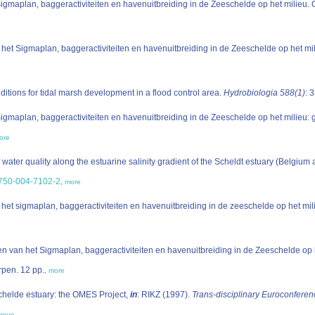
gmaplan, baggeractiviteiten en havenuitbreiding in de Zeeschelde op het milieu. 
et Sigmaplan, baggeractiviteiten en havenuitbreiding in de Zeeschelde op het mil
ditions for tidal marsh development in a flood control area.
Hydrobiologia 588(1)
: 
maplan, baggeractiviteiten en havenuitbreiding in de Zeeschelde op het milieu: g
ore
 water quality along the estuarine salinity gradient of the Scheldt estuary (Belgium
10750-004-7102-2
,
more
et sigmaplan, baggeractiviteiten en havenuitbreiding in de zeeschelde op het mili
van het Sigmaplan, baggeractiviteiten en havenuitbreiding in de Zeeschelde op het
Antwerpen. Ecosystem Management Research Group: Antwerpen. 12 pp.
,
more
Schelde estuary: the OMES Project,
in
: RIKZ (1997).
Trans-disciplinary Euroconfere
more