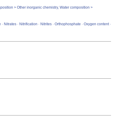
position > Other inorganic chemistry, Water composition >
Nitrates · Nitrification · Nitrites · Orthophosphate · Oxygen content ·