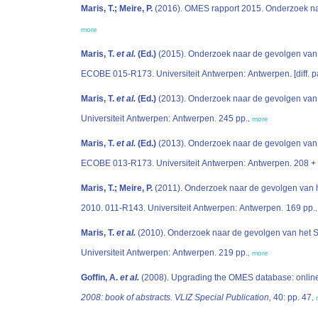
Maris, T.; Meire, P.
more
Maris, T.
et al.
(Ed.)
(2015). Onderzoek naar de gevolgen van h
ECOBE 015-R173. Universiteit An
Maris, T.
et al.
(Ed.)
(2013). Onderzoek naar de gevolgen van h
Universiteit Antwerpen: Antwerpen. 245 pp.
,
more
Maris, T.
et al.
(Ed.)
(2013). Onderzoek naar de gevolgen van h
ECOBE 013-R173. Univers
Maris, T.; Meire, P.
(2011). Onderzoek naar de gevolgen van he
2010. 011-R143. Universiteit Antwerpen: Antwerpen. 169 pp.
Maris, T.
et al.
(2010). Onderzoek naar de gevolgen van het Si
Universiteit Antwerpen: Antwerpen. 219 pp.
,
more
Goffin, A.
et al.
(2008). Upgrading the OMES database: online
2008: book of abstracts. VLIZ Special Publication,
40: pp. 47
,