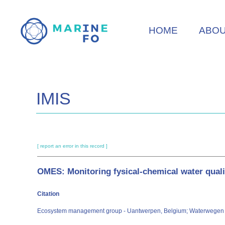
Skip
to
HOME
ABO
main
content
IMIS
[ report an error in this record ]
OMES: Monitoring fysical-chemical water quali
Citation
Ecosystem management group - Uantwerpen, Belgium; Waterwegen en 