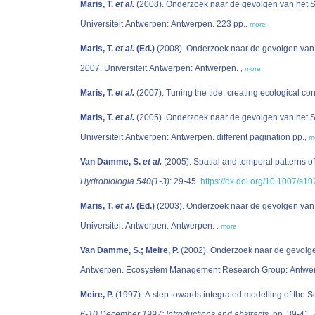
Maris, T.
et al.
(2008). Onderzoek naar de gevolgen van het Si
Universiteit Antwerpen: Antwerpen. 223 pp.
,
more
Maris, T.
et al.
(Ed.)
(2008). Onderzoek naar de gevolgen van h
2007. Universiteit Antwerpen: Antwerpen.
,
more
Maris, T.
et al.
(2007). Tuning the tide: creating ecological con
Maris, T.
et al.
(2005). Onderzoek naar de gevolgen van het Sig
Universiteit Antwerpen: Antwerpen. different pagination pp.
,
m
Van Damme, S.
et al.
(2005). Spatial and temporal patterns of
Hydrobiologia 540(1-3)
: 29-45.
https://dx.doi.org/10.1007/s
Maris, T.
et al.
(Ed.)
(2003). Onderzoek naar de gevolgen van h
Universiteit Antwerpen: Antwerpen.
,
more
Van Damme, S.; Meire, P.
(2002). Onderzoek naar de gevolgen 
Meire, P.
(1997). A step towards integrated modelling of the 
6-10 December 1997: Introductions and abstracts.
pp. 39-41
,