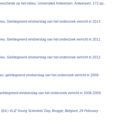
(2016). OMES rapport 2015. Onderzoek naar de gevolgen van het Sigmaplan, baggeractiviteiten en havenuitbreiding in de Zeeschelde op het milieu. Universiteit Antwerpen: Antwerpen. 172 pp.
,
eu. Geïntegreerd eindverslag van het onderzoek verricht in 2013.
eu. Geïntegreerd eindverslag van het onderzoek verricht in 2011.
eu. Geïntegreerd eindverslag van het onderzoek verricht in 2012.
u: geïntegreerd eindverslag van het onderzoek verricht in 2009-
eïntegreerd eindverslag van het onderzoek verricht in 2008-2009.
.
(Ed.)
VLIZ Young Scientists' Day, Brugge, Belgium, 29 February