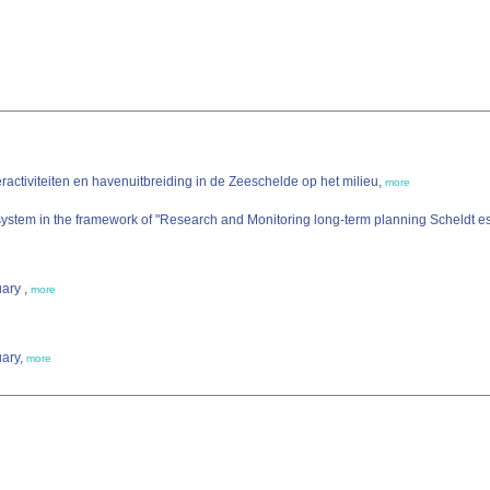
ctiviteiten en havenuitbreiding in de Zeeschelde op het milieu,
more
stem in the framework of "Research and Monitoring long-term planning Scheldt est
uary ,
more
uary,
more