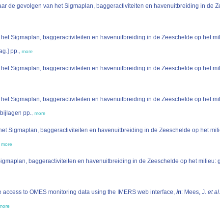
et Sigmaplan, baggeractiviteiten en havenuitbreiding in de Zeeschelde op het mili
twerpen: Antwerpen. [diff. pag.] pp.
,
more
et Sigmaplan, baggeractiviteiten en havenuitbreiding in de Zeeschelde op het mili
et Sigmaplan, baggeractiviteiten en havenuitbreiding in de Zeeschelde op het mili
iteit Antwerpen: Antwerpen. 208 + bijlagen pp.
,
more
t Sigmaplan, baggeractiviteiten en havenuitbreiding in de Zeeschelde op het milie
,
more
gmaplan, baggeractiviteiten en havenuitbreiding in de Zeeschelde op het milieu: g
 access to OMES monitoring data using the IMERS web interface,
in
: Mees, J.
et al
more