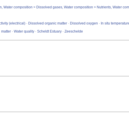
on, Water composition > Dissolved gases, Water composition > Nutrients, Water com
y (electrical) · Dissolved organic matter · Dissolved oxygen · In situ temperature · 
matter · Water quality · Scheldt Estuary · Zeeschelde