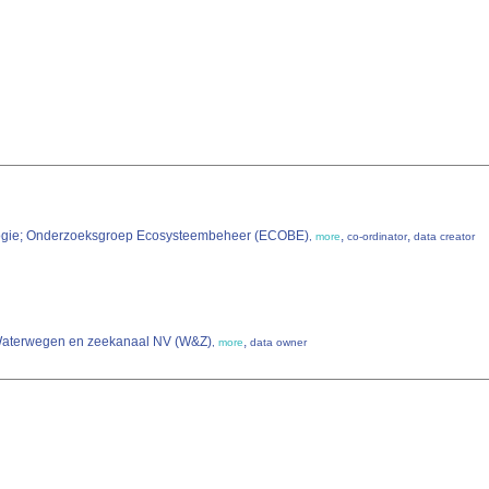
ologie; Onderzoeksgroep Ecosysteembeheer (ECOBE)
,
,
,
more
co-ordinator
data creator
 Waterwegen en zeekanaal NV (W&Z)
,
,
more
data owner