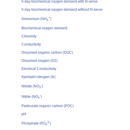
5-day biochemical oxygen demand with N-serve
5-day biochemical oxygen demand without N-serve
+
Ammonium (NH
)
4
Biochemical oxygen demand
Chlorinity
Conductivity
Dissolved organic carbon (DOC)
Dissolved oxygen (O2)
Electrical Conductivity
Kjehdahl nitrogen (N)
-
Nitrate (NO
)
3
-
Nitrite (NO
)
2
Particulate organic carbon (POC)
pH
3-
Phosphate (PO
)
4