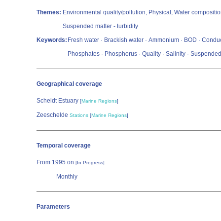
Themes:
Environmental quality/pollution, Physical, Water compositi
Suspended matter - turbidity
Keywords:
Fresh water · Brackish water · Ammonium · BOD · Conductivit
Phosphates · Phosphorus · Quality · Salinity · Suspended 
Geographical coverage
Scheldt Estuary
[
Marine Regions
]
Zeeschelde
Stations
[
Marine Regions
]
Temporal coverage
From 1995 on
[In Progress]
Monthly
Parameters