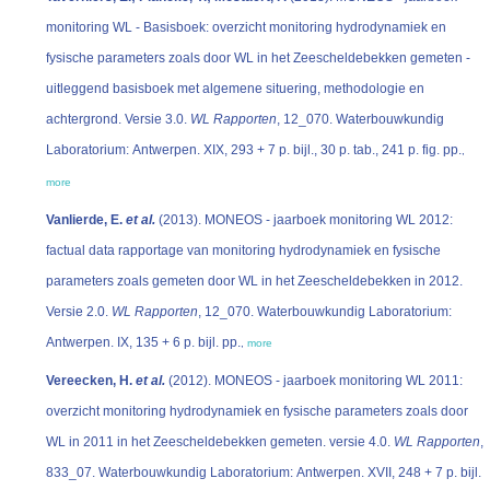
monitoring WL - Basisboek: overzicht monitoring hydrodynamiek en
fysische parameters zoals door WL in het Zeescheldebekken gemeten -
uitleggend basisboek met algemene situering, methodologie en
achtergrond. Versie 3.0.
WL Rapporten
, 12_070. Waterbouwkundig
Laboratorium: Antwerpen. XIX, 293 + 7 p. bijl., 30 p. tab., 241 p. fig. pp.
,
more
Vanlierde, E.
et al.
(2013). MONEOS - jaarboek monitoring WL 2012:
factual data rapportage van monitoring hydrodynamiek en fysische
parameters zoals gemeten door WL in het Zeescheldebekken in 2012.
Versie 2.0.
WL Rapporten
, 12_070. Waterbouwkundig Laboratorium:
Antwerpen. IX, 135 + 6 p. bijl. pp.
,
more
Vereecken, H.
et al.
(2012). MONEOS - jaarboek monitoring WL 2011:
overzicht monitoring hydrodynamiek en fysische parameters zoals door
WL in 2011 in het Zeescheldebekken gemeten. versie 4.0.
WL Rapporten
,
833_07. Waterbouwkundig Laboratorium: Antwerpen. XVII, 248 + 7 p. bijl.