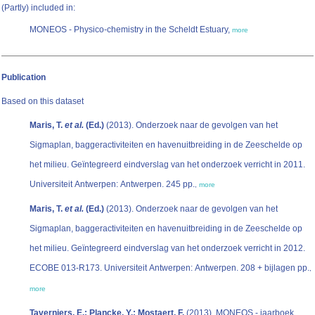
(Partly) included in:
MONEOS - Physico-chemistry in the Scheldt Estuary,
more
Publication
Based on this dataset
Maris, T.
et al.
(Ed.)
(2013). Onderzoek naar de gevolgen van het
Sigmaplan, baggeractiviteiten en havenuitbreiding in de Zeeschelde op
het milieu. Geïntegreerd eindverslag van het onderzoek verricht in 2011.
Universiteit Antwerpen: Antwerpen. 245 pp.
,
more
Maris, T.
et al.
(Ed.)
(2013). Onderzoek naar de gevolgen van het
Sigmaplan, baggeractiviteiten en havenuitbreiding in de Zeeschelde op
het milieu. Geïntegreerd eindverslag van het onderzoek verricht in 2012.
ECOBE 013-R173. Universiteit Antwerpen: Antwerpen. 208 + bijlagen pp.
,
more
Taverniers, E.; Plancke, Y.; Mostaert, F.
(2013). MONEOS - jaarboek