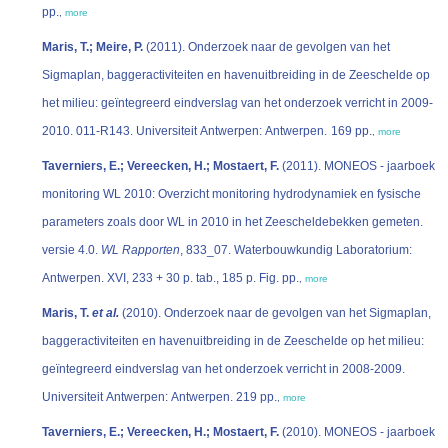
pp.
,
more
Maris, T.; Meire, P.
(2011). Onderzoek naar de gevolgen van het
Sigmaplan, baggeractiviteiten en havenuitbreiding in de Zeeschelde op
het milieu: geïntegreerd eindverslag van het onderzoek verricht in 2009-
2010. 011-R143. Universiteit Antwerpen: Antwerpen. 169 pp.
,
more
Taverniers, E.; Vereecken, H.; Mostaert, F.
(2011). MONEOS - jaarboek
monitoring WL 2010: Overzicht monitoring hydrodynamiek en fysische
parameters zoals door WL in 2010 in het Zeescheldebekken gemeten.
versie 4.0.
WL Rapporten
, 833_07. Waterbouwkundig Laboratorium:
Antwerpen. XVI, 233 + 30 p. tab., 185 p. Fig. pp.
,
more
Maris, T.
et al.
(2010). Onderzoek naar de gevolgen van het Sigmaplan,
baggeractiviteiten en havenuitbreiding in de Zeeschelde op het milieu:
geïntegreerd eindverslag van het onderzoek verricht in 2008-2009.
Universiteit Antwerpen: Antwerpen. 219 pp.
,
more
Taverniers, E.; Vereecken, H.; Mostaert, F.
(2010). MONEOS - jaarboek