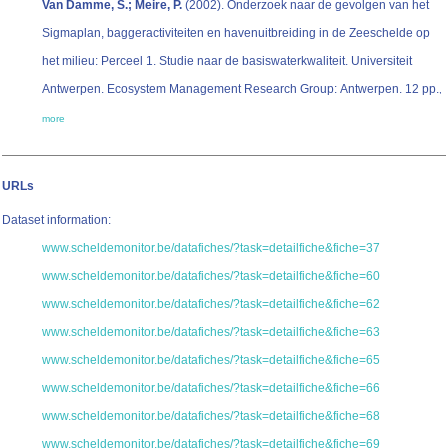
Van Damme, S.; Meire, P.
(2002). Onderzoek naar de gevolgen van het
Sigmaplan, baggeractiviteiten en havenuitbreiding in de Zeeschelde op
het milieu: Perceel 1. Studie naar de basiswaterkwaliteit. Universiteit
Antwerpen. Ecosystem Management Research Group: Antwerpen. 12 pp.
,
more
URLs
Dataset information:
www.scheldemonitor.be/datafiches/?task=detailfiche&fiche=37
www.scheldemonitor.be/datafiches/?task=detailfiche&fiche=60
www.scheldemonitor.be/datafiches/?task=detailfiche&fiche=62
www.scheldemonitor.be/datafiches/?task=detailfiche&fiche=63
www.scheldemonitor.be/datafiches/?task=detailfiche&fiche=65
www.scheldemonitor.be/datafiches/?task=detailfiche&fiche=66
www.scheldemonitor.be/datafiches/?task=detailfiche&fiche=68
www.scheldemonitor.be/datafiches/?task=detailfiche&fiche=69