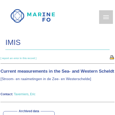
Skip
to
main
content
IMIS
[ report an error in this record ]
Current measurements in the Sea- and Western Scheldt
[Stroom- en raaimetingen in de Zee- en Westerschelde]
Contact:
Taverniers, Eric
Archived data