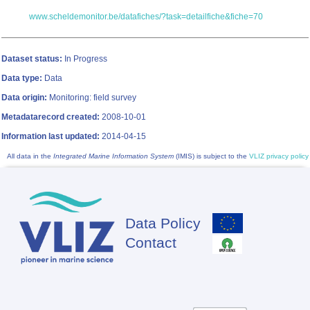
www.scheldemonitor.be/datafiches/?task=detailfiche&fiche=70
Dataset status:
In Progress
Data type:
Data
Data origin:
Monitoring: field survey
Metadatarecord created:
2008-10-01
Information last updated:
2014-04-15
All data in the
Integrated Marine Information System
(IMIS) is subject to the
VLIZ privacy policy
Data Policy
Footer
Contact