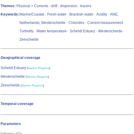
Themes:
Physical > Currents - drift - dispersion - tracers
Keywords:
Marine/Coastal · Fresh water · Brackish water · Acidity · ANE,
Netherlands, Westerschelde · Chlorides · Current measurement ·
Turbidity · Water temperature · Scheldt Estuary · Westerschelde ·
Zeeschelde
Geographical coverage
Scheldt Estuary
[
Marine Regions
]
Westerschelde
[
Marine Regions
]
Zeeschelde
[
Marine Regions
]
Temporal coverage
Parameters