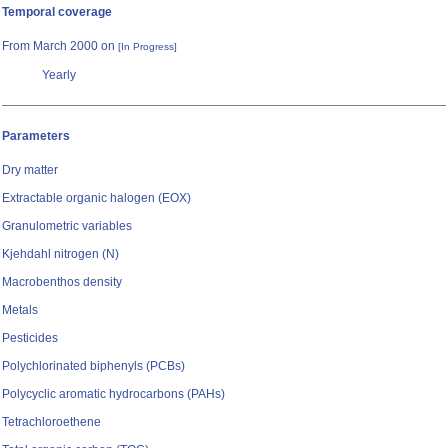
Temporal coverage
From March 2000 on
[In Progress]
Yearly
Parameters
Dry matter
Extractable organic halogen (EOX)
Granulometric variables
Kjehdahl nitrogen (N)
Macrobenthos density
Metals
Pesticides
Polychlorinated biphenyls (PCBs)
Polycyclic aromatic hydrocarbons (PAHs)
Tetrachloroethene