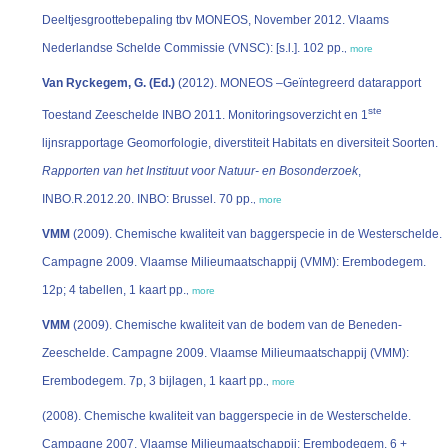
Deeltjesgroottebepaling tbv MONEOS, November 2012. Vlaams
Nederlandse Schelde Commissie (VNSC): [s.l.]. 102 pp.
,
more
Van Ryckegem, G. (Ed.)
(2012). MONEOS –Geïntegreerd datarapport
ste
Toestand Zeeschelde INBO 2011. Monitoringsoverzicht en 1
lijnsrapportage Geomorfologie, diverstiteit Habitats en diversiteit Soorten.
Rapporten van het Instituut voor Natuur- en Bosonderzoek
,
INBO.R.2012.20. INBO: Brussel. 70 pp.
,
more
VMM
(2009). Chemische kwaliteit van baggerspecie in de Westerschelde.
Campagne 2009. Vlaamse Milieumaatschappij (VMM): Erembodegem.
12p; 4 tabellen, 1 kaart pp.
,
more
VMM
(2009). Chemische kwaliteit van de bodem van de Beneden-
Zeeschelde. Campagne 2009. Vlaamse Milieumaatschappij (VMM):
Erembodegem. 7p, 3 bijlagen, 1 kaart pp.
,
more
(2008). Chemische kwaliteit van baggerspecie in de Westerschelde.
Campagne 2007. Vlaamse Milieumaatschappij: Erembodegem. 6 +