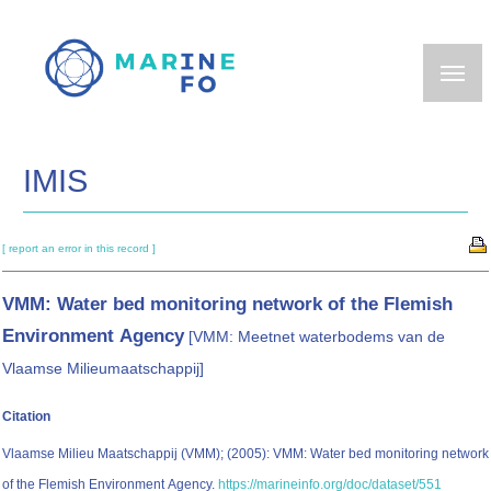
Skip
to
main
content
IMIS
[ report an error in this record ]
VMM: Water bed monitoring network of the Flemish
Environment Agency
[VMM: Meetnet waterbodems van de
Vlaamse Milieumaatschappij]
Citation
Vlaamse Milieu Maatschappij (VMM); (2005): VMM: Water bed monitoring network
of the Flemish Environment Agency.
https://marineinfo.org/doc/dataset/551