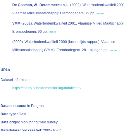
De Cooman, W.; Detemmerman, L.
(2002). Waterbodemkwaliteit 2001.
Vlaamse Milieumaatschappij: Erembodegem. 79 pp.
,
more
VMM
(2001). Waterbodemkwaliteit 2001. Vlaamse Milieu Maatschappij:
Erembodegem. 96 pp.
,
more
(2000). Waterbodemkwaliteit 2000 (tussentijds rapport). Vlaamse
Milieumaatschappij (VMM): Erembodegem. 28 + bijlagen pp.
,
more
URLs
Dataset information:
https://rshiny.scheldemonitor.org/datafiches/
Dataset status:
In Progress
Data type:
Data
Data origin:
Monitoring: field survey
Metadatarecord created:
2005-10-04