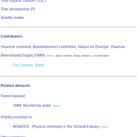
Total organic carbon (TOC)
Total phosphorus (P)
Volatile matter
Contributors
Vlaamse overheid; Beleidsdomein Leefmilieu, Natuur en Energie; Vlaamse
Milieumaatschappij (VMM)
,
,
,
,
more
data owner
data creator
co-ordinator
De Cooman, Ward
Related datasets
Parent dataset:
VMM: Monitoring water,
more
(Partly) included in:
MONEOS - Physico-chemistry in the Scheldt Estuary,
more