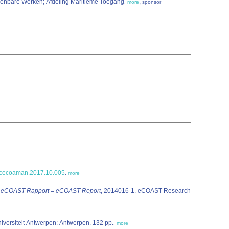
Openbare Werken; Afdeling Maritieme Toegang
,
,
more
sponsor
j.ocecoaman.2017.10.005
,
more
.
eCOAST Rapport = eCOAST Report
, 2014016-1. eCOAST Research
(2017). ECOPLAN-SE: Ruimtelijke analyse van ecosysteemdiensten in Vlaanderen, een Q-GIS plugin. Versie 1.0, 017-R202. Universiteit Antwerpen: Antwerpen. 132 pp.
,
more