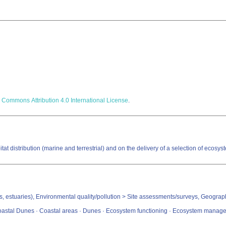
 Commons Attribution 4.0 International License
.
at distribution (marine and terrestrial) and on the delivery of a selection of ecosy
res, estuaries), Environmental quality/pollution > Site assessments/surveys, Geogra
 Coastal Dunes · Coastal areas · Dunes · Ecosystem functioning · Ecosystem manage