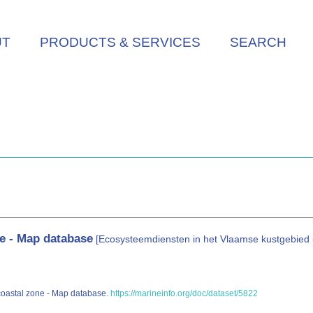
UT
PRODUCTS & SERVICES
SEARCH
ne - Map database
[Ecosysteemdiensten in het Vlaamse kustgebied 
 coastal zone - Map database.
https://marineinfo.org/doc/dataset/5822