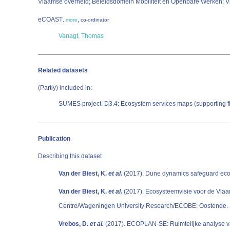
Vlaamse overheid; Beleidsdomein Mobiliteit en Openbare Werken; V
eCOAST
,
,
more
co-ordinator
Vanagt, Thomas
Related datasets
(Partly) included in:
SUMES project. D3.4: Ecosystem services maps (supporting fi
Publication
Describing this dataset
Van der Biest, K.
et al.
(2017). Dune dynamics safeguard eco
Van der Biest, K.
et al.
(2017). Ecosysteemvisie voor de Vlaa
Centre/Wageningen University Research/ECOBE: Oostende. 
Vrebos, D.
et al.