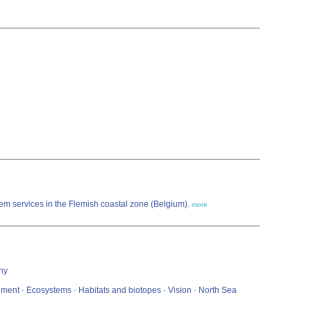
stem services in the Flemish coastal zone (Belgium).
more
phy
ment · Ecosystems · Habitats and biotopes · Vision · North Sea