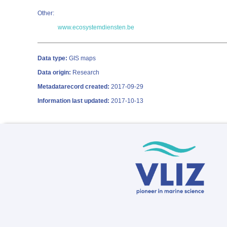
Other:
www.ecosystemdiensten.be
Data type:
GIS maps
Data origin:
Research
Metadatarecord created:
2017-09-29
Information last updated:
2017-10-13