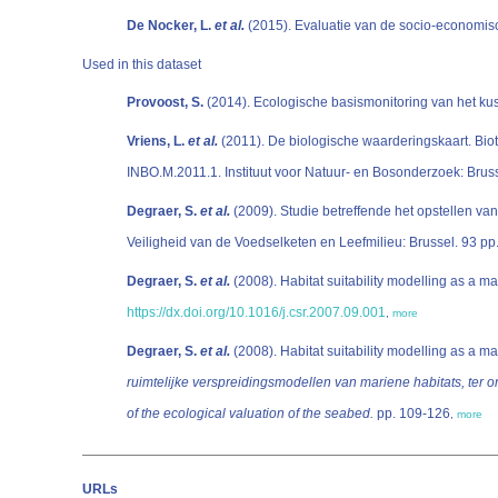
De Nocker, L.
et al.
Used in this dataset
Provoost, S.
(2014). Ecologische basismonitoring van het k
Vriens, L.
et al.
(2011). De biologische waarderingskaart. Bio
INBO.M.2011.1. Instituut voor Natuur- en Bosonderzoek: Bru
Degraer, S.
et al.
(2009). Studie betreffende het opstellen va
Veiligheid van de Voedselketen en Leefmilieu: Brussel. 93 p
Degraer, S.
et al.
(2008). Habitat suitability modelling as a m
https://dx.doi.org/10.1016/j.csr.2007.09.001
,
more
Degraer, S.
et al.
(2008). Habitat suitability modelling as a m
ruimtelijke verspreidingsmodellen van mariene habitats, ter 
of the ecological valuation of the seabed.
pp. 109-126
,
more
URLs