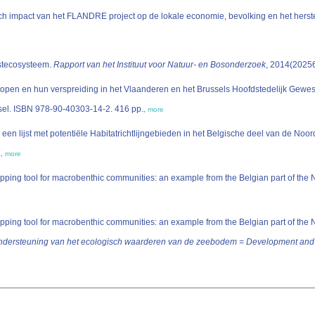
ustecosysteem.
Rapport van het Instituut voor Natuur- en Bosonderzoek
, 2014(20256
topen en hun verspreiding in het Vlaanderen en het Brussels Hoofdstedelijk Gewes
ssel. ISBN 978-90-40303-14-2. 416 pp.
,
more
n een lijst met potentiële Habitatrichtlijngebieden in het Belgische deel van de N
p.
,
more
apping tool for macrobenthic communities: an example from the Belgian part of the
apping tool for macrobenthic communities: an example from the Belgian part of the
ondersteuning van het ecologisch waarderen van de zeebodem = Development and vali