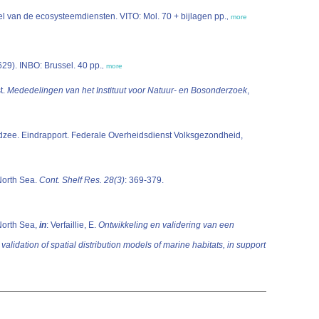
(2015). Evaluatie van de socio-economisch impact van het FLANDRE project op de lokale economie, bevolking en het herstel van de ecosysteemdiensten. VITO: Mol. 70 + bijlagen pp.
,
more
29). INBO: Brussel. 40 pp.
,
more
t.
Mededelingen van het Instituut voor Natuur- en Bosonderzoek
,
oordzee. Eindrapport. Federale Overheidsdienst Volksgezondheid,
 North Sea.
Cont. Shelf Res. 28(3)
: 369-379.
 North Sea,
in
: Verfaillie, E.
Ontwikkeling en validering van een
dation of spatial distribution models of marine habitats, in support