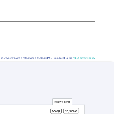
he
Integrated Marine Information System
(IMIS) is subject to the
VLIZ privacy policy
Privacy settings
Accept
No, thanks