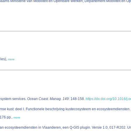
laams Ministerie van Mobiliteit en Openbare Werken; Departement Mobiliteit en 
les),
more
system services.
Ocean Coast. Manag. 149
: 148-158.
https://dx.doi.org/10.1016/
mse kust: deel I. Functionele beschrijving kustecosysteem en ecosysteemdiensten
176 pp.
,
more