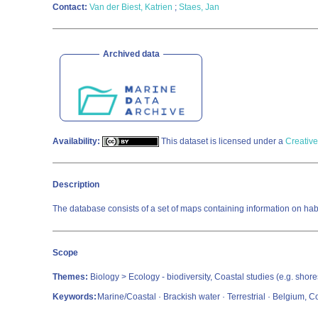
Contact:
Van der Biest, Katrien
;
Staes, Jan
Archived data
Availability:
This dataset is licensed under a
Creative
Description
The database consists of a set of maps containing information on habit
Scope
Themes:
Biology > Ecology - biodiversity, Coastal studies (e.g. sho
Keywords:
Marine/Coastal · Brackish water · Terrestrial · Belgium,