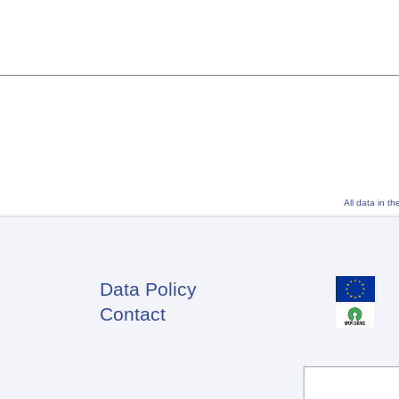
All data in t
Data Policy
Footer
Contact