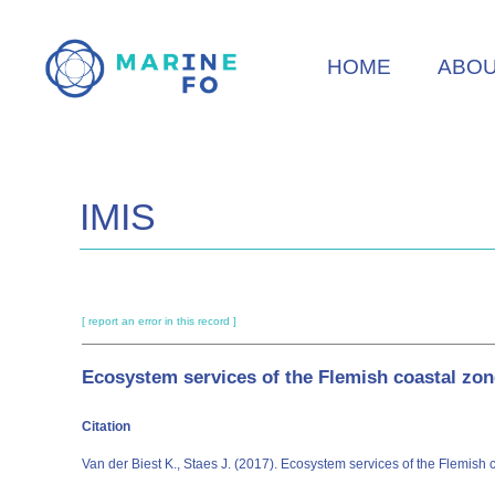
Skip
to
HOME
ABO
main
content
IMIS
[ report an error in this record ]
Ecosystem services of the Flemish coastal zo
Citation
Van der Biest K., Staes J. (2017). Ecosystem services of the Flemish