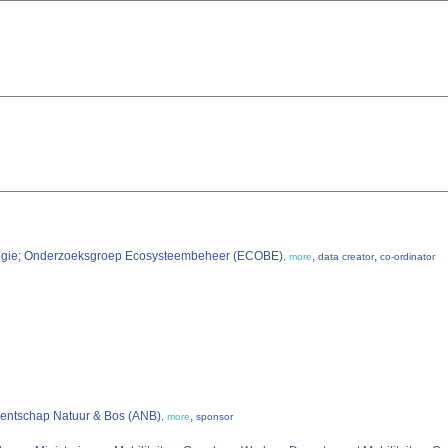
ologie; Onderzoeksgroep Ecosysteembeheer (ECOBE)
,
,
,
more
data creator
co-ordinator
gentschap Natuur & Bos (ANB)
,
,
more
sponsor