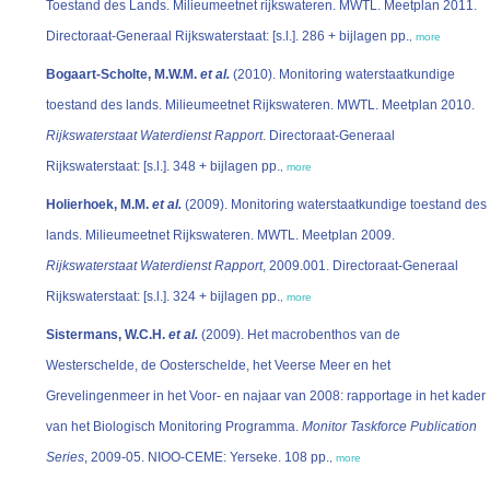
Toestand des Lands. Milieumeetnet rijkswateren. MWTL. Meetplan 2011.
Directoraat-Generaal Rijkswaterstaat: [s.l.]. 286 + bijlagen pp.
,
more
Bogaart-Scholte, M.W.M.
et al.
(2010). Monitoring waterstaatkundige
toestand des lands. Milieumeetnet Rijkswateren. MWTL. Meetplan 2010.
Rijkswaterstaat Waterdienst Rapport
. Directoraat-Generaal
Rijkswaterstaat: [s.l.]. 348 + bijlagen pp.
,
more
Holierhoek, M.M.
et al.
(2009). Monitoring waterstaatkundige toestand des
lands. Milieumeetnet Rijkswateren. MWTL. Meetplan 2009.
Rijkswaterstaat Waterdienst Rapport
, 2009.001. Directoraat-Generaal
Rijkswaterstaat: [s.l.]. 324 + bijlagen pp.
,
more
Sistermans, W.C.H.
et al.
(2009). Het macrobenthos van de
Westerschelde, de Oosterschelde, het Veerse Meer en het
Grevelingenmeer in het Voor- en najaar van 2008: rapportage in het kader
van het Biologisch Monitoring Programma.
Monitor Taskforce Publication
Series
, 2009-05. NIOO-CEME: Yerseke. 108 pp.
,
more