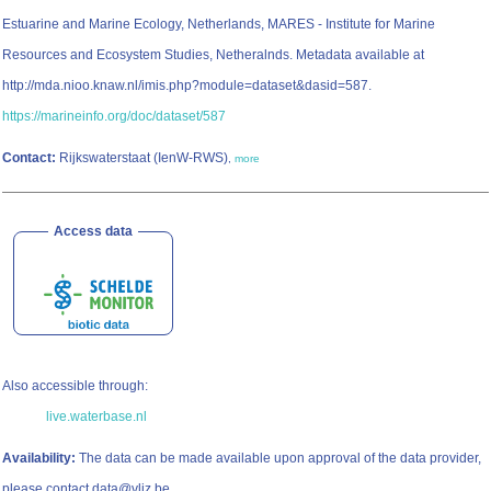
Estuarine and Marine Ecology, Netherlands, MARES - Institute for Marine
Resources and Ecosystem Studies, Netheralnds. Metadata available at
http://mda.nioo.knaw.nl/imis.php?module=dataset&dasid=587.
https://marineinfo.org/doc/dataset/587
Contact:
Rijkswaterstaat (IenW-RWS)
,
more
Access data
Also accessible through:
live.waterbase.nl
Availability:
The data can be made available upon approval of the data provider,
please contact data@vliz.be.