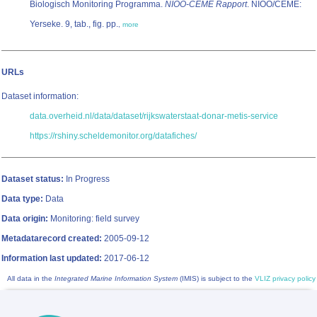
Biologisch Monitoring Programma.
NIOO-CEME Rapport
. NIOO/CEME:
Yerseke. 9, tab., fig. pp.
,
more
URLs
Dataset information:
data.overheid.nl/data/dataset/rijkswaterstaat-donar-metis-service
https://rshiny.scheldemonitor.org/datafiches/
Dataset status:
In Progress
Data type:
Data
Data origin:
Monitoring: field survey
Metadatarecord created:
2005-09-12
Information last updated:
2017-06-12
All data in the
Integrated Marine Information System
(IMIS) is subject to the
VLIZ privacy policy