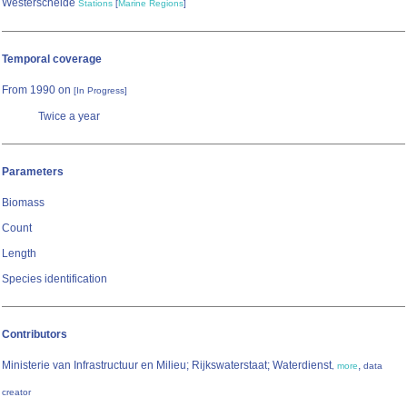
Westerschelde
Stations
[
Marine Regions
]
Temporal coverage
From 1990 on
[In Progress]
Twice a year
Parameters
Biomass
Count
Length
Species identification
Contributors
Ministerie van Infrastructuur en Milieu; Rijkswaterstaat; Waterdienst
,
,
more
data
creator