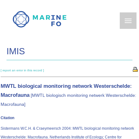
Skip
to
main
content
IMIS
[ report an error in this record ]
MWTL biological monitoring network Westerschelde:
Macrofauna
[MWTL biologisch monitoring netwerk Westerschelde:
Macrofauna]
Citation
Sistermans W.C.H. & Craeymeersch 2004: MWTL biological monitoring network
Westerschelde: Macrofauna. Netherlands Institute of Ecology; Centre for