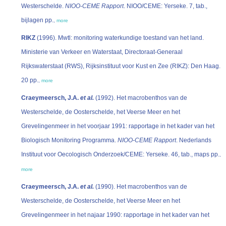
Westerschelde.
NIOO-CEME Rapport
. NIOO/CEME: Yerseke. 7, tab.,
bijlagen pp.
,
more
RIKZ
(1996). Mwtl: monitoring waterkundige toestand van het land.
Ministerie van Verkeer en Waterstaat, Directoraat-Generaal
Rijkswaterstaat (RWS), Rijksinstituut voor Kust en Zee (RIKZ): Den Haag.
20 pp.
,
more
Craeymeersch, J.A.
et al.
(1992). Het macrobenthos van de
Westerschelde, de Oosterschelde, het Veerse Meer en het
Grevelingenmeer in het voorjaar 1991: rapportage in het kader van het
Biologisch Monitoring Programma.
NIOO-CEME Rapport
. Nederlands
Instituut voor Oecologisch Onderzoek/CEME: Yerseke. 46, tab., maps pp.
,
more
Craeymeersch, J.A.
et al.
(1990). Het macrobenthos van de
Westerschelde, de Oosterschelde, het Veerse Meer en het
Grevelingenmeer in het najaar 1990: rapportage in het kader van het