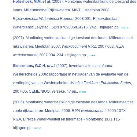
Holierhoek, M.M.
et al.
(2008). Monitoring waterstaatkundige toestand des
lands. Milieumeetnet Rijkswateren. MWTL. Meetplan 2008.
Rijkswaterstaat Waterdienst Rapport
, 2008.001. Rijkswaterstaat.
Waterdienst: Lelystad. ISBN 9789036914215. 242 + bijlagen pp.
,
more
(2007). Monitoring waterstaatkundige toestand des lands. Milieumeetnet
rijkswateren. Meetplan 2007.
Werkdocument RIKZ
, 2007.002.
RIZA
werkdocument
, 2007.004. 234 + bijlagen pp.
,
more
Sistermans, W.C.H.
et al.
(2007). Inventarisatie macrofauna
Westerschelde 2006: rapportage in het kader van de evaluatie van de
verdieping van de Westerschelde.
Monitor Taskforce Publication Series
,
2007-05. CEME/NIOO: Yerseke. 47 pp.
,
more
(2006). Monitoring waterstaatkundige toestand des lands. Milieumeetnet
zoete rijkswateren. Meetplan 2006.
RIZA werkdocument
, 2005.137X.
RIZA, Directie Waterkwaliteit en Informatie - Monitoring: [s.l.]. 115 +
bijlagen pp.
,
more