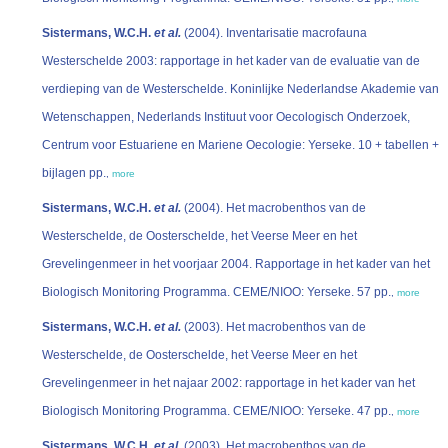
Sistermans, W.C.H.
et al.
(2004). Inventarisatie macrofauna
Westerschelde 2003: rapportage in het kader van de evaluatie van de
verdieping van de Westerschelde. Koninlijke Nederlandse Akademie van
Wetenschappen, Nederlands Instituut voor Oecologisch Onderzoek,
Centrum voor Estuariene en Mariene Oecologie: Yerseke. 10 + tabellen +
bijlagen pp.
,
more
Sistermans, W.C.H.
et al.
(2004). Het macrobenthos van de
Westerschelde, de Oosterschelde, het Veerse Meer en het
Grevelingenmeer in het voorjaar 2004. Rapportage in het kader van het
Biologisch Monitoring Programma. CEME/NIOO: Yerseke. 57 pp.
,
more
Sistermans, W.C.H.
et al.
(2003). Het macrobenthos van de
Westerschelde, de Oosterschelde, het Veerse Meer en het
Grevelingenmeer in het najaar 2002: rapportage in het kader van het
Biologisch Monitoring Programma. CEME/NIOO: Yerseke. 47 pp.
,
more
Sistermans, W.C.H.
et al.
(2003). Het macrobenthos van de