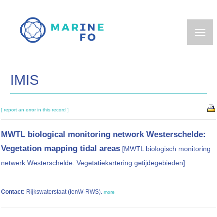
Skip
to
main
content
IMIS
[ report an error in this record ]
MWTL biological monitoring network Westerschelde:
Vegetation mapping tidal areas
[MWTL biologisch monitoring
netwerk Westerschelde: Vegetatiekartering getijdegebieden]
Contact:
Rijkswaterstaat (IenW-RWS)
,
more