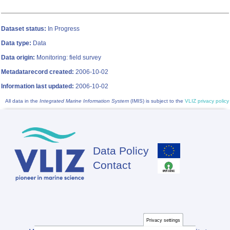
Dataset status:
In Progress
Data type:
Data
Data origin:
Monitoring: field survey
Metadatarecord created:
2006-10-02
Information last updated:
2006-10-02
All data in the
Integrated Marine Information System
(IMIS) is subject to the
VLIZ privacy policy
Data Policy
Footer
Contact
Privacy settings