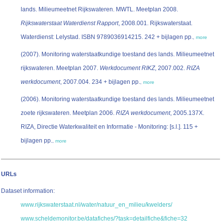
lands. Milieumeetnet Rijkswateren. MWTL. Meetplan 2008.
Rijkswaterstaat Waterdienst Rapport
, 2008.001. Rijkswaterstaat.
Waterdienst: Lelystad. ISBN 9789036914215. 242 + bijlagen pp.
,
more
(2007). Monitoring waterstaatkundige toestand des lands. Milieumeetnet
rijkswateren. Meetplan 2007.
Werkdocument RIKZ
, 2007.002.
RIZA
werkdocument
, 2007.004. 234 + bijlagen pp.
,
more
(2006). Monitoring waterstaatkundige toestand des lands. Milieumeetnet
zoete rijkswateren. Meetplan 2006.
RIZA werkdocument
, 2005.137X.
RIZA, Directie Waterkwaliteit en Informatie - Monitoring: [s.l.]. 115 +
bijlagen pp.
,
more
URLs
Dataset information:
www.rijkswaterstaat.nl/water/natuur_en_milieu/kwelders/
www.scheldemonitor.be/datafiches/?task=detailfiche&fiche=32