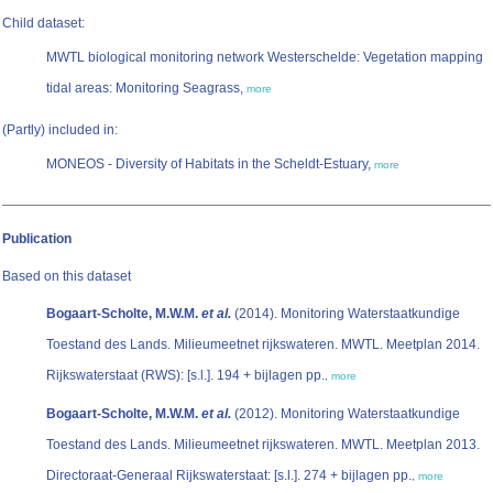
Child dataset:
MWTL biological monitoring network Westerschelde: Vegetation mapping
tidal areas: Monitoring Seagrass,
more
(Partly) included in:
MONEOS - Diversity of Habitats in the Scheldt-Estuary,
more
Publication
Based on this dataset
Bogaart-Scholte, M.W.M.
et al.
(2014). Monitoring Waterstaatkundige
Toestand des Lands. Milieumeetnet rijkswateren. MWTL. Meetplan 2014.
Rijkswaterstaat (RWS): [s.l.]. 194 + bijlagen pp.
,
more
Bogaart-Scholte, M.W.M.
et al.
(2012). Monitoring Waterstaatkundige
Toestand des Lands. Milieumeetnet rijkswateren. MWTL. Meetplan 2013.
Directoraat-Generaal Rijkswaterstaat: [s.l.]. 274 + bijlagen pp.
,
more