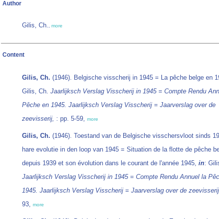
Author
Gilis, Ch.
,
more
Content
Gilis, Ch.
(1946). Belgische visscherij in 1945 = La pêche belge en 
Gilis, Ch.
Jaarlijksch Verslag Visscherij in 1945 = Compte Rendu Ann
Pêche en 1945. Jaarlijksch Verslag Visscherij = Jaarverslag over de
zeevisserij,
: pp. 5-59,
more
Gilis, Ch.
(1946). Toestand van de Belgische visschersvloot sinds 1
hare evolutie in den loop van 1945 = Situation de la flotte de pêche b
depuis 1939 et son évolution dans le courant de l'année 1945,
in
: Gil
Jaarlijksch Verslag Visscherij in 1945 = Compte Rendu Annuel la Pê
1945. Jaarlijksch Verslag Visscherij = Jaarverslag over de zeevisserij
93,
more