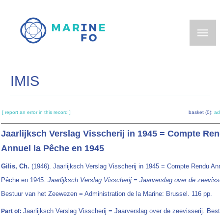
Skip
to
main
content
IMIS
[ report an error in this record ]
basket (0):
ad
Jaarlijksch Verslag Visscherij in 1945 = Compte Re
Annuel la Pêche en 1945
Gilis, Ch.
(1946). Jaarlijksch Verslag Visscherij in 1945 = Compte Rendu Ann
Pêche en 1945.
Jaarlijksch Verslag Visscherij = Jaarverslag over de zeevisse
Bestuur van het Zeewezen = Administration de la Marine: Brussel. 116 pp.
Jaarlijksch Verslag Visscherij = Jaarverslag over de zeevisserij. Bes
Part of: