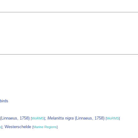
birds
(Linnaeus, 1758)
;
Melanitta nigra
(Linnaeus, 1758)
[
WoRMS
]
[
WoRMS
]
; Westerschelde
s
]
[
Marine Regions
]