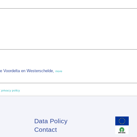
he Voordelta en Westerschelde,
more
 privacy policy
Data Policy
Footer
Contact