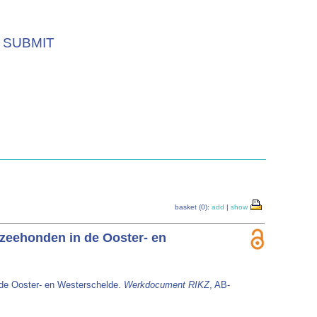
SUBMIT
basket (0):
add
|
show
 zeehonden in de Ooster- en
 de Ooster- en Westerschelde.
Werkdocument RIKZ
, AB-