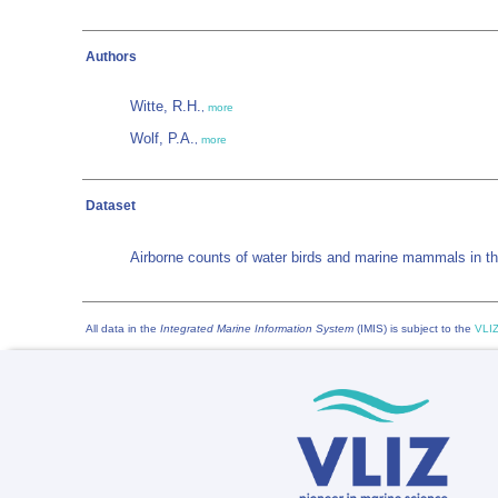
Authors
Witte, R.H.
,
more
Wolf, P.A.
,
more
Dataset
Airborne counts of water birds and marine mammals in t
All data in the
Integrated Marine Information System
(IMIS) is subject to the
VLIZ