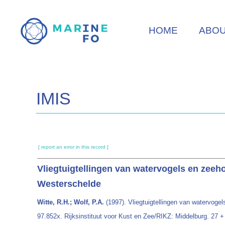
Skip
to
HOME
ABO
main
content
IMIS
[ report an error in this record ]
Vliegtuigtellingen van watervogels en zeeh
Westerschelde
Witte, R.H.; Wolf, P.A.
(1997). Vliegtuigtellingen van watervog
97.852x. Rijksinstituut voor Kust en Zee/RIKZ: Middelburg. 27 