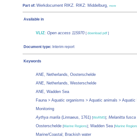
Werkdocument RIKZ. RIKZ: Middelburg,
Part of:
more
Available in
VLIZ
:
Open access 115970
[
download pdf
]
Document type:
Interim report
Keywords
ANE, Netherlands, Oosterschelde
ANE, Netherlands, Westerschelde
ANE, Wadden Sea
Fauna > Aquatic organisms > Aquatic animals > Aquatic 
Monitoring
Aythya marila
(Linnaeus, 1761)
;
Melanitta fusca
[
WoRMS
]
Oosterschelde
; Wadden Sea
[
Marine Regions
]
[
Marine Region
Marine/Coastal; Brackish water