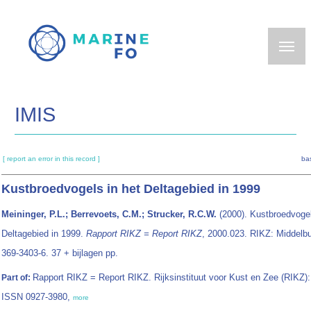
Skip
to
main
content
IMIS
[ report an error in this record ]
ba
Kustbroedvogels in het Deltagebied in 1999
Meininger, P.L.; Berrevoets, C.M.; Strucker, R.C.W.
(2000). Kustbroedvogel
Deltagebied in 1999.
Rapport RIKZ = Report RIKZ
, 2000.023. RIKZ: Middelb
369-3403-6. 37 + bijlagen pp.
Rapport RIKZ = Report RIKZ. Rijksinstituut voor Kust en Zee (RIKZ)
Part of:
ISSN 0927-3980,
more