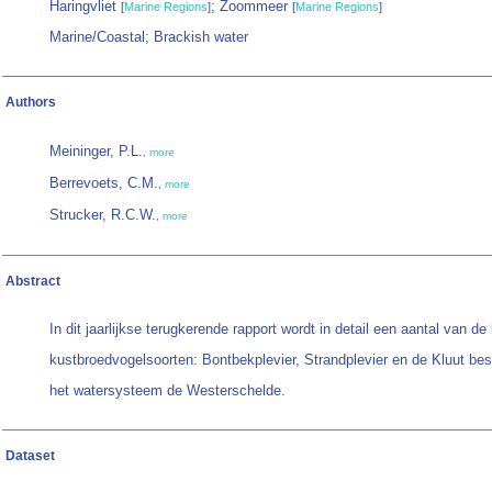
Haringvliet
; Zoommeer
[
Marine Regions
]
[
Marine Regions
]
Marine/Coastal; Brackish water
Authors
Meininger, P.L.
,
more
Berrevoets, C.M.
,
more
Strucker, R.C.W.
,
more
Abstract
In dit jaarlijkse terugkerende rapport wordt in detail een aantal van de
kustbroedvogelsoorten: Bontbekplevier, Strandplevier en de Kluut b
het watersysteem de Westerschelde.
Dataset