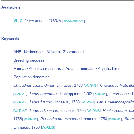
Available in
VLIZ
:
Open access 115975
[
download pdf
]
Keywords
ANE, Netherlands, Volkerak-Zoommeer L.
Breeding success
Fauna > Aquatic organisms > Aquatic animals > Aquatic birds
Population dynamics
Charadrius alexandrinus
Linnaeus, 1758
;
Charadrius hiaticula
[
WoRMS
]
;
Larus argentatus
Pontoppidan, 1763
;
Larus canus
L
[
WoRMS
]
[
WoRMS
]
;
Larus fuscus
Linnaeus, 1758
;
Larus melanocephalu
[
WoRMS
]
[
WoRMS
]
;
Larus ridibundus
Linnaeus, 1766
;
Phalacrocorax ca
[
WoRMS
]
[
WoRMS
]
1758)
;
Recurvirostra avosetta
Linnaeus, 1758
;
Stern
[
WoRMS
]
[
WoRMS
]
Linnaeus, 1758
[
WoRMS
]