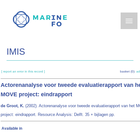
Skip
to
main
content
IMIS
[ report an error in this record ]
basket (0):
ad
Actorenanalyse voor tweede evaluatierapport van h
MOVE project: eindrapport
de Groot, K.
(2002). Actorenanalyse voor tweede evaluatierapport van het
project: eindrapport. Resource Analysis: Delft. 35 + bijlagen pp.
Available in