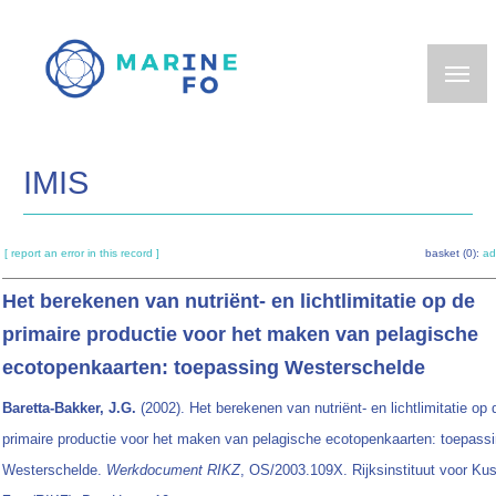
Skip
to
main
content
IMIS
[ report an error in this record ]
basket (0):
ad
Het berekenen van nutriënt- en lichtlimitatie op de
primaire productie voor het maken van pelagische
ecotopenkaarten: toepassing Westerschelde
Baretta-Bakker, J.G.
(2002). Het berekenen van nutriënt- en lichtlimitatie op 
primaire productie voor het maken van pelagische ecotopenkaarten: toepass
Westerschelde.
Werkdocument RIKZ
, OS/2003.109X. Rijksinstituut voor Kus