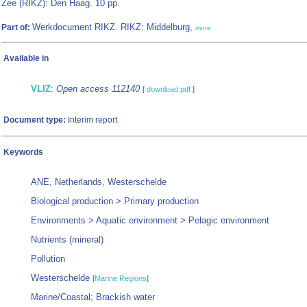
Zee (RIKZ): Den Haag. 10 pp.
Werkdocument RIKZ. RIKZ: Middelburg,
Part of:
more
Available in
VLIZ
:
Open access 112140
[
download pdf
]
Document type:
Interim report
Keywords
ANE, Netherlands, Westerschelde
Biological production > Primary production
Environments > Aquatic environment > Pelagic environment
Nutrients (mineral)
Pollution
Westerschelde
[
Marine Regions
]
Marine/Coastal; Brackish water