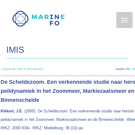
Skip
to
main
content
IMIS
[ report an error in this record ]
basket (0):
ad
De Scheldezoom. Een verkennende studie naar hers
peildynamiek in het Zoommeer, Markiezaatsmeer en
Binnenschelde
Kikkert, J.E.
(2000). De Scheldezoom. Een verkennende studie naar herstel
peildynamiek in het Zoommeer, Markiezaatsmeer en de Binnenschelde.
Wer
RIKZ
, 2000.839x. RIKZ: Middelburg. 36 (10) pp.