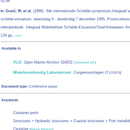
52-56
Graré, W.
et al.
(1996). 3de internationale Schelde-symposium,Integraal 
In:
schelde-estuarium, woensdag 6 - donderdag 7 december 1995, Provinciehuis
referatenboek. Integraal Waterbeheer Schelde-Estuarium/Stad Antwerpen: A
134 pp.,
more
Available in
VLIZ
:
Open Marine Archive 316831
[
download pdf
]
Waterbouwkundig Laboratorium
:
Congresverslagen I3
[131679]
Document type:
Conference paper
Keywords
Container ports
Structures > Hydraulic structures > Coastal structures > Port installa
Zandvliet
[
Marine Regions
]