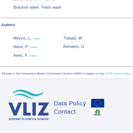
Brackish water; Fresh water
Authors
Meyvis, L.
Thibaut, W.
,
more
Bernaers, G.
Meire, P.
,
more
Aerts, F.
,
more
All data in the
Integrated Marine Information System
(IMIS) is subject to the
VLIZ privacy policy
Data Policy
Footer
Contact