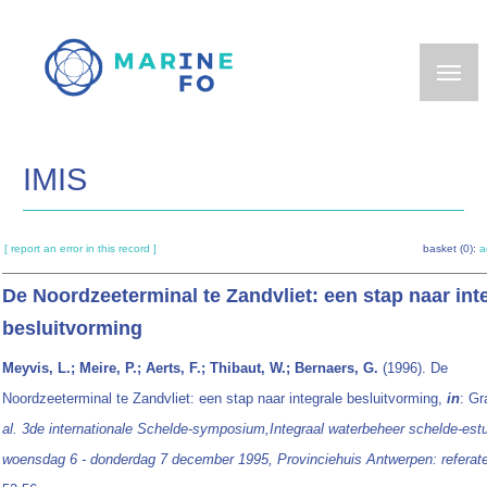
Skip
to
main
content
IMIS
[ report an error in this record ]
basket (0):
a
De Noordzeeterminal te Zandvliet: een stap naar int
besluitvorming
Meyvis, L.; Meire, P.; Aerts, F.; Thibaut, W.; Bernaers, G.
(1996). De
Noordzeeterminal te Zandvliet: een stap naar integrale besluitvorming,
in
: Gr
al.
3de internationale Schelde-symposium,Integraal waterbeheer schelde-est
woensdag 6 - donderdag 7 december 1995, Provinciehuis Antwerpen: referat