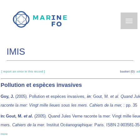
Skip
to
main
content
IMIS
[ report an error in this record ]
basket (0):
ad
Pollution et espèces invasives
Goy, J.
(2005). Pollution et espèces invasives,
in
: Gout, M.
et al.
Quand Jul
raconte la mer: Vingt mille lieues sous les mers. Cahiers de la mer,
: pp. 35
Gout, M.
et al.
(2005). Quand Jules Verne raconte la mer: Vingt mille lieu
In:
mers.
Cahiers de la mer
. Institut Océanographique: Paris. ISBN 2-903581-35-
more