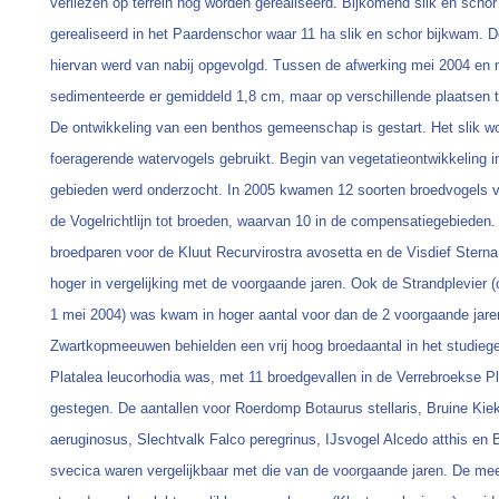
verliezen op terrein nog worden gerealiseerd. Bijkomend slik en schor
gerealiseerd in het Paardenschor waar 11 ha slik en schor bijkwam. D
hiervan werd van nabij opgevolgd. Tussen de afwerking mei 2004 en 
sedimenteerde er gemiddeld 1,8 cm, maar op verschillende plaatsen t
De ontwikkeling van een benthos gemeenschap is gestart. Het slik wo
foeragerende watervogels gebruikt. Begin van vegetatieontwikkeling 
gebieden werd onderzocht. In 2005 kwamen 12 soorten broedvogels va
de Vogelrichtlijn tot broeden, waarvan 10 in de compensatiegebieden.
broedparen voor de Kluut Recurvirostra avosetta en de Visdief Sterna 
hoger in vergelijking met de voorgaande jaren. Ook de Strandplevier (o
1 mei 2004) was kwam in hoger aantal voor dan de 2 voorgaande jare
Zwartkopmeeuwen behielden een vrij hoog broedaantal in het studieg
Platalea leucorhodia was, met 11 broedgevallen in de Verrebroekse Pl
gestegen. De aantallen voor Roerdomp Botaurus stellaris, Bruine Kie
aeruginosus, Slechtvalk Falco peregrinus, IJsvogel Alcedo atthis en 
svecica waren vergelijkbaar met die van de voorgaande jaren. De me