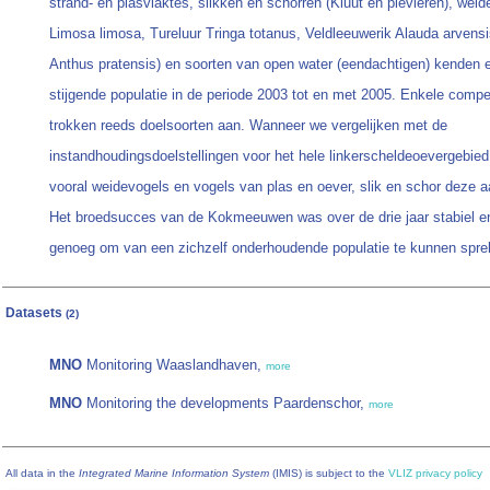
strand- en plasvlaktes, slikken en schorren (Kluut en plevieren), weid
Limosa limosa, Tureluur Tringa totanus, Veldleeuwerik Alauda arvensi
Anthus pratensis) en soorten van open water (eendachtigen) kenden e
stijgende populatie in de periode 2003 tot en met 2005. Enkele comp
trokken reeds doelsoorten aan. Wanneer we vergelijken met de
instandhoudingsdoelstellingen voor het hele linkerscheldeoevergebie
vooral weidevogels en vogels van plas en oever, slik en schor deze aa
Het broedsucces van de Kokmeeuwen was over de drie jaar stabiel e
genoeg om van een zichzelf onderhoudende populatie te kunnen spre
Datasets
(2)
MNO
Monitoring Waaslandhaven,
more
MNO
Monitoring the developments Paardenschor,
more
All data in the
Integrated Marine Information System
(IMIS) is subject to the
VLIZ privacy policy