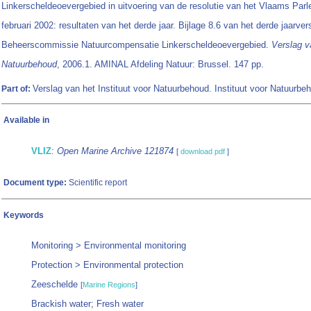
Linkerscheldeoevergebied in uitvoering van de resolutie van het Vlaams Par
februari 2002: resultaten van het derde jaar. Bijlage 8.6 van het derde jaarve
Beheerscommissie Natuurcompensatie Linkerscheldeoevergebied.
Verslag va
Natuurbehoud
, 2006.1. AMINAL Afdeling Natuur: Brussel. 147 pp.
Verslag van het Instituut voor Natuurbehoud. Instituut voor Natuurbe
Part of:
Available in
VLIZ
:
Open Marine Archive 121874
[
download pdf
]
Document type:
Scientific report
Keywords
Monitoring > Environmental monitoring
Protection > Environmental protection
Zeeschelde
[
Marine Regions
]
Brackish water; Fresh water