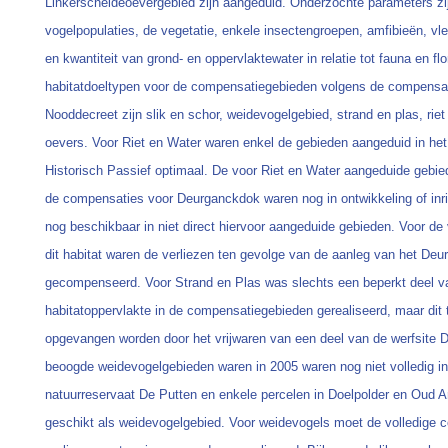
Linkerscheldeoevergebied zijn aangeduid. Onderzochte parameters zi
vogelpopulaties, de vegetatie, enkele insectengroepen, amfibieën, vle
en kwantiteit van grond- en oppervlaktewater in relatie tot fauna en fl
habitatdoeltypen voor de compensatiegebieden volgens de compensat
Nooddecreet zijn slik en schor, weidevogelgebied, strand en plas, riet
oevers. Voor Riet en Water waren enkel de gebieden aangeduid in het
Historisch Passief optimaal. De voor Riet en Water aangeduide gebie
de compensaties voor Deurganckdok waren nog in ontwikkeling of inric
nog beschikbaar in niet direct hiervoor aangeduide gebieden. Voor de
dit habitat waren de verliezen ten gevolge van de aanleg van het Deu
gecompenseerd. Voor Strand en Plas was slechts een beperkt deel 
habitatoppervlakte in de compensatiegebieden gerealiseerd, maar dit 
opgevangen worden door het vrijwaren van een deel van de werfsite
beoogde weidevogelgebieden waren in 2005 waren nog niet volledig in
natuurreservaat De Putten en enkele percelen in Doelpolder en Oud 
geschikt als weidevogelgebied. Voor weidevogels moet de volledige 