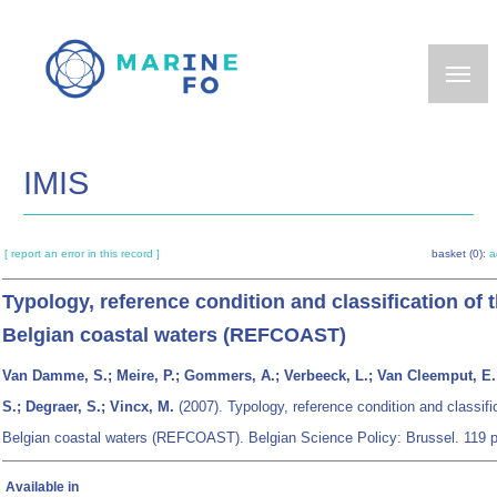
Skip
to
main
content
IMIS
[ report an error in this record ]
basket (0):
a
Typology, reference condition and classification of 
Belgian coastal waters (REFCOAST)
Van Damme, S.; Meire, P.; Gommers, A.; Verbeeck, L.; Van Cleemput, E.
S.; Degraer, S.; Vincx, M.
(2007). Typology, reference condition and classific
Belgian coastal waters (REFCOAST). Belgian Science Policy: Brussel. 119 p
Available in