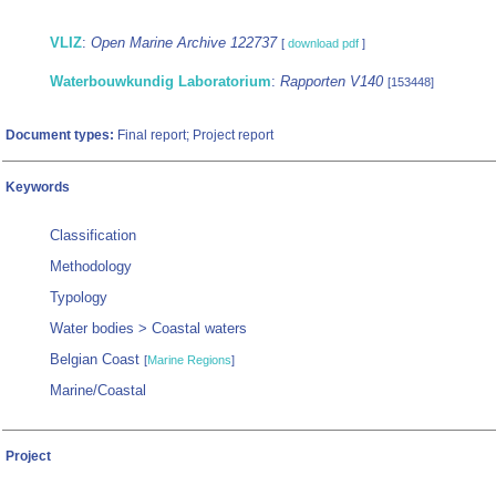
VLIZ
:
Open Marine Archive 122737
[
download pdf
]
Waterbouwkundig Laboratorium
:
Rapporten V140
[153448]
Document types:
Final report; Project report
Keywords
Classification
Methodology
Typology
Water bodies > Coastal waters
Belgian Coast
[
Marine Regions
]
Marine/Coastal
Project