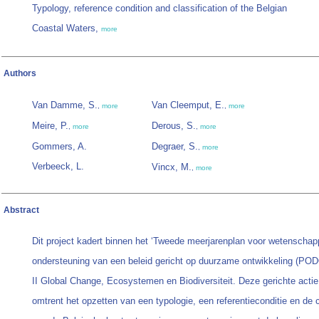
Typology, reference condition and classification of the Belgian
Coastal Waters,
more
Authors
Van Damme, S.
Van Cleemput, E.
,
more
,
more
Meire, P.
Derous, S.
,
more
,
more
Gommers, A.
Degraer, S.
,
more
Verbeeck, L.
Vincx, M.
,
more
Abstract
Dit project kadert binnen het ‘Tweede meerjarenplan voor wetenschapp
ondersteuning van een beleid gericht op duurzame ontwikkeling (PODO
II Global Change, Ecosystemen en Biodiversiteit. Deze gerichte actie
omtrent het opzetten van een typologie, een referentieconditie en de c