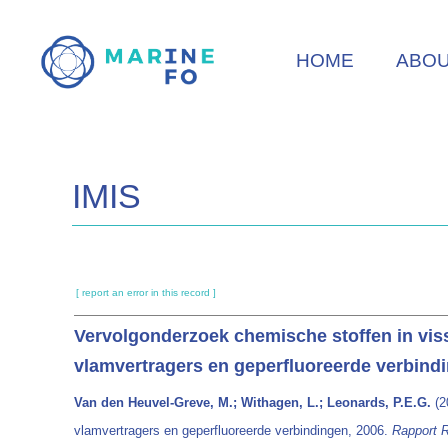
Skip
to
HOME
ABO
main
content
IMIS
[ report an error in this record ]
Vervolgonderzoek chemische stoffen in viss
vlamvertragers en geperfluoreerde verbind
Van den Heuvel-Greve, M.; Withagen, L.; Leonards, P.E.G.
(2
vlamvertragers en geperfluoreerde verbindingen, 2006.
Rapport 