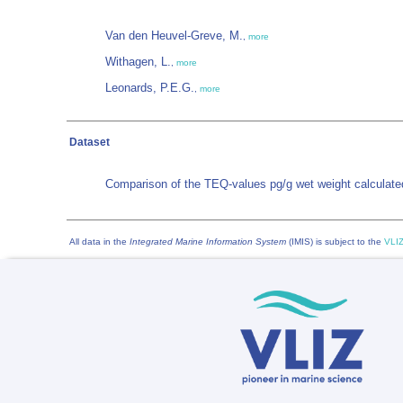
Van den Heuvel-Greve, M.
,
more
Withagen, L.
,
more
Leonards, P.E.G.
,
more
Dataset
Comparison of the TEQ-values pg/g wet weight calculate
All data in the
Integrated Marine Information System
(IMIS) is subject to the
VLIZ