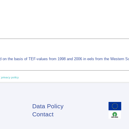
d on the basis of TEF-values from 1998 and 2006 in eels from the Western S
 privacy policy
Data Policy
Footer
Contact