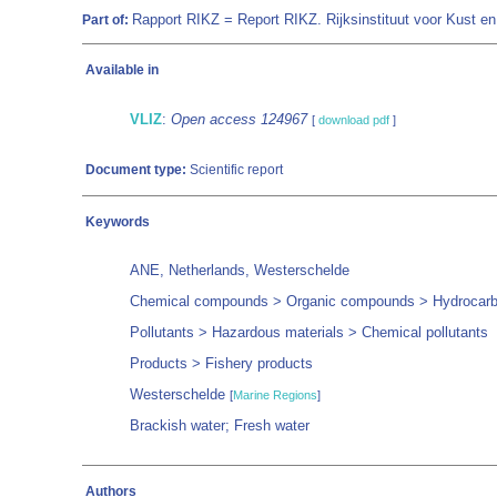
Rapport RIKZ = Report RIKZ. Rijksinstituut voor Kust 
Part of:
Available in
VLIZ
:
Open access 124967
[
download pdf
]
Document type:
Scientific report
Keywords
ANE, Netherlands, Westerschelde
Chemical compounds > Organic compounds > Hydrocarbo
Pollutants > Hazardous materials > Chemical pollutants
Products > Fishery products
Westerschelde
[
Marine Regions
]
Brackish water; Fresh water
Authors