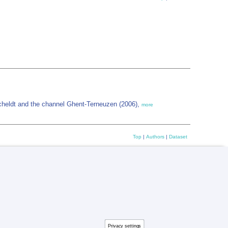
cheldt and the channel Ghent-Terneuzen (2006),
more
Top
|
Authors
|
Dataset
Privacy settings