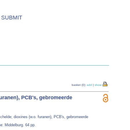
SUBMIT
basket (0):
add
|
show
 furanen), PCB's, gebromeerde
chelde; dioxines (w.o. furanen), PCB's, gebromeerde
ee: Middelburg. 64 pp.