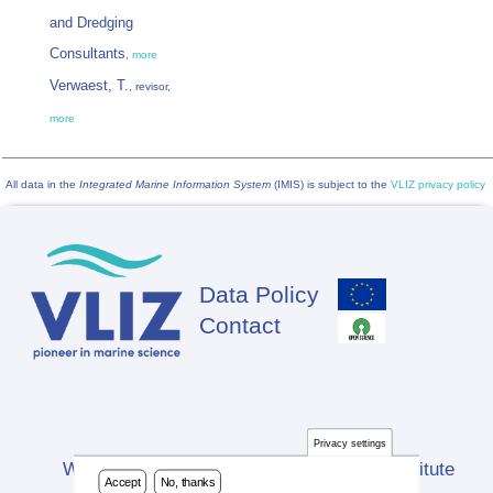
and Dredging
Consultants
,
more
Verwaest, T.
, revisor,
more
All data in the
Integrated Marine Information System
(IMIS) is subject to the
VLIZ privacy policy
Data Policy
Footer
Contact
Privacy settings
Website developed by Flanders Marine Institute
Accept
No, thanks