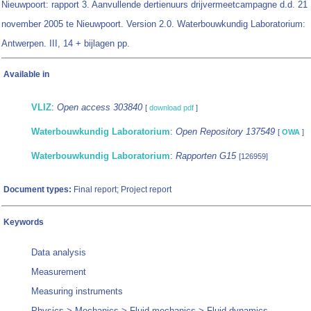
Nieuwpoort: rapport 3. Aanvullende dertienuurs drijvermeetcampagne d.d. 21
november 2005 te Nieuwpoort. Version 2.0. Waterbouwkundig Laboratorium:
Antwerpen. III, 14 + bijlagen pp.
Available in
VLIZ
:
Open access 303840
[
download pdf
]
Waterbouwkundig Laboratorium
:
Open Repository 137549
[
OWA
]
Waterbouwkundig Laboratorium
:
Rapporten G15
[126959]
Document types:
Final report; Project report
Keywords
Data analysis
Measurement
Measuring instruments
Physics > Mechanics > Fluid mechanics > Fluid dynamics