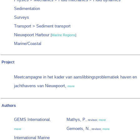
Sedimentation
Surveys
Transport > Sediment transport
Nieuwpoort Harbour
[
Marine Regions
]
Marine/Coastal
Project
Meetcampagne in het kader van aanslibbingsproblematiek haven en
jachthavens van Nieuwpoort,
more
Authors
GEMS International
Mathys, P.
,
, revisor,
more
Gemoets, N.
more
, revisor,
more
International Marine