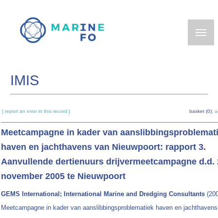
Skip
to
main
content
IMIS
[ report an error in this record ]
basket (0):
a
Meetcampagne in kader van aanslibbingsproblemat
haven en jachthavens van Nieuwpoort: rapport 3.
Aanvullende dertienuurs drijvermeetcampagne d.d. 
november 2005 te Nieuwpoort
GEMS International; International Marine and Dredging Consultants
(200
Meetcampagne in kader van aanslibbingsproblematiek haven en jachthavens