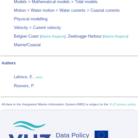
Models > Mathematical models > Tidal models
Motion > Water motion > Water currents > Coastal currents
Physical modelling
Velocity > Current velocity
Belgian Coast
; Zeebrugge Harbour
[
Marine Regions
]
[
Marine Regions
]
Marine/Coastal
Authors
Laforce, E.
,
more
Roovers, P.
All data in the
Integrated Marine Information System
(IMIS) is subject to the
VLIZ privacy policy
Data Policy