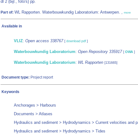
dl 2 (bijl., foto's) pp.
WL Rapporten. Waterbouwkundig Laboratorium: Antwerpen. ,
Part of:
more
Available in
VLIZ
:
Open access 338767
[
download pdf
]
Waterbouwkundig Laboratorium
:
Open Repository 335917
[
OWA
]
Waterbouwkundig Laboratorium
:
WL Rapporten
[131665]
Document type:
Project report
Keywords
Anchorages > Harbours
Documents > Atlases
Hydraulics and sediment > Hydrodynamics > Current velocities and p
Hydraulics and sediment > Hydrodynamics > Tides