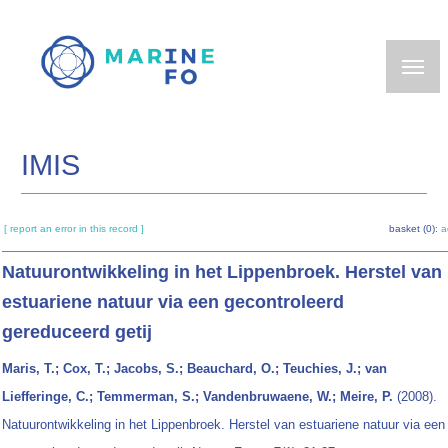
Skip
to
main
content
IMIS
[ report an error in this record ]
basket (0):
a
Natuurontwikkeling in het Lippenbroek. Herstel van
estuariene natuur via een gecontroleerd
gereduceerd getij
Maris, T.; Cox, T.; Jacobs, S.; Beauchard, O.; Teuchies, J.; van
Liefferinge, C.; Temmerman, S.; Vandenbruwaene, W.; Meire, P.
(2008).
Natuurontwikkeling in het Lippenbroek. Herstel van estuariene natuur via een