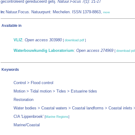
gecontroleerd gereduceerd getij.
Natuur.Focus 7(1)
: 21-27
Natuur.Focus. Natuurpunt: Mechelen. ISSN 1379-8863,
In:
more
Available in
VLIZ
:
Open access 303980
[
download pdf
]
Waterbouwkundig Laboratorium
:
Open access 274969
[
download pd
Keywords
Control > Flood control
Motion > Tidal motion > Tides > Estuarine tides
Restoration
Water bodies > Coastal waters > Coastal landforms > Coastal inlets 
CIA 'Lippenbroek'
[
Marine Regions
]
Marine/Coastal