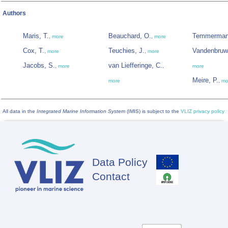
Authors
Maris, T.
Beauchard, O.
Temmerman
,
more
,
more
Cox, T.
Teuchies, J.
Vandenbruw
,
more
,
more
Jacobs, S.
van Liefferinge, C.
,
more
,
more
Meire, P.
more
,
mo
All data in the
Integrated Marine Information System
(IMIS) is subject to the
VLIZ privacy policy
Data Policy
Footer
Contact