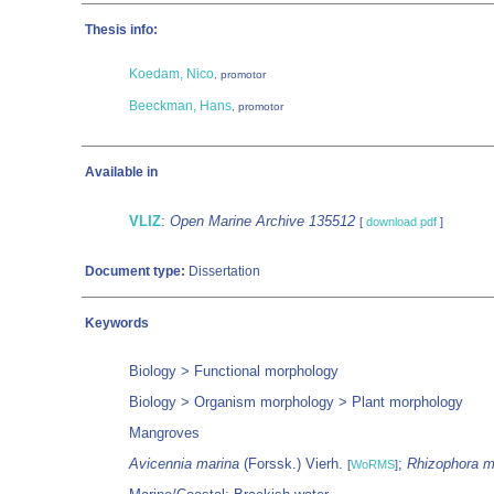
Thesis info:
Koedam, Nico
, promotor
Beeckman, Hans
, promotor
Available in
VLIZ
:
Open Marine Archive 135512
[
download pdf
]
Document type:
Dissertation
Keywords
Biology > Functional morphology
Biology > Organism morphology > Plant morphology
Mangroves
Avicennia marina
(Forssk.) Vierh.
;
Rhizophora m
[
WoRMS
]