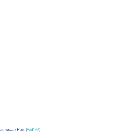
ucronata
Poir.
[
WoRMS
]