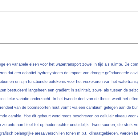
 en variabele eisen voor het watertransport zowel in tijd als ruimte. De com
ren dat een adaptief hydrosysteem de impact van droogte-geïnduceerde cavita
ebomen en zijn functionele betekenis voor het verzekeren van het watertranspor
aten bestudeerd langsheen een gradiënt in saliniteit, zowel als tussen de se
pecifieke variatie onderzocht. In het tweede deel van de thesis wordt het eff
rendeel van de boomsoorten hout vormt via één cambium gelegen aan de buit
de cambia. Hoe dit gebeurt werd reeds beschreven op cellulair niveau voor ve
 ontstaan bleef tot op heden echter onduidelijk. Twee soorten, die sterk ver
afisch belangrijke areaalverschillen tonen m.b.t. klimaatgebieden, werden b