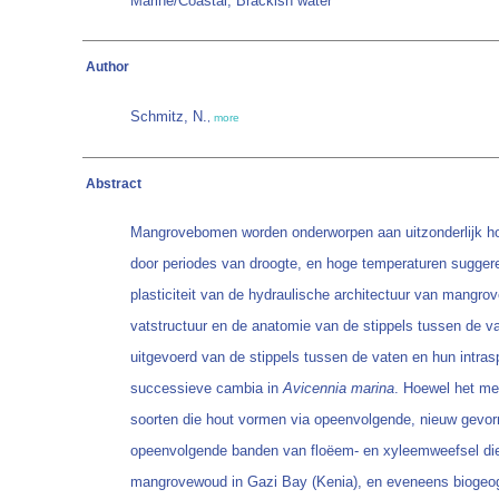
Marine/Coastal; Brackish water
Author
Schmitz, N.
,
more
Abstract
Mangrovebomen worden onderworpen aan uitzonderlijk hoge
door periodes van droogte, en hoge temperaturen suggere
plasticiteit van de hydraulische architectuur van mangrov
vatstructuur en de anatomie van de stippels tussen de v
uitgevoerd van de stippels tussen de vaten en hun intras
successieve cambia in
Avicennia marina
. Hoewel het me
soorten die hout vormen via opeenvolgende, nieuw gevorm
opeenvolgende banden van floëem- en xyleemweefsel die zo
mangrovewoud in Gazi Bay (Kenia), en eveneens biogeogr