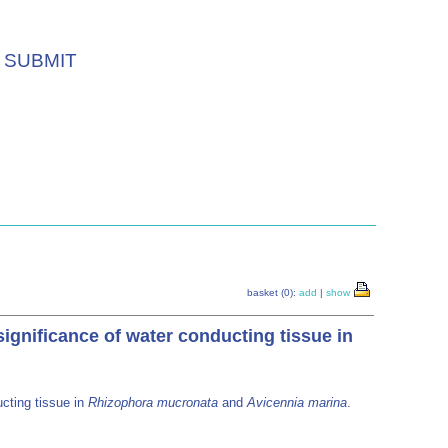
SUBMIT
basket (0):
add
|
show
significance of water conducting tissue in
ucting tissue in
Rhizophora mucronata
and
Avicennia marina
.