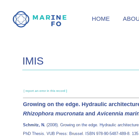
Skip
to
HOME
ABO
main
content
IMIS
[ report an error in this record ]
Growing on the edge. Hydraulic architecture
Rhizophora mucronata
and
Avicennia mari
Schmitz, N.
(2008). Growing on the edge. Hydraulic architecture 
PhD Thesis. VUB Press: Brussel. ISBN 978-90-5487-489-8. 135