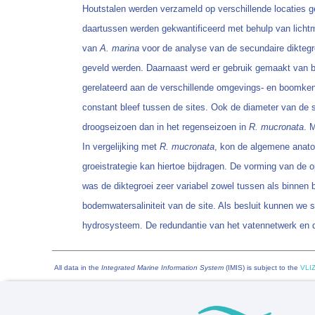
Houtstalen werden verzameld op verschillende locaties g
daartussen werden gekwantificeerd met behulp van lichtm
van
A. marina
voor de analyse van de secundaire dikte
geveld werden. Daarnaast werd er gebruik gemaakt van b
gerelateerd aan de verschillende omgevings- en boomkenm
constant bleef tussen de sites. Ook de diameter van de s
droogseizoen dan in het regenseizoen in
R. mucronata
. 
In vergelijking met
R. mucronata
, kon de algemene anato
groeistrategie kan hiertoe bijdragen. De vorming van de 
was de diktegroei zeer variabel zowel tussen als binnen
bodemwatersaliniteit van de site. Als besluit kunnen we s
hydrosysteem. De redundantie van het vatennetwerk en de r
All data in the
Integrated Marine Information System
(IMIS) is subject to the
VLIZ