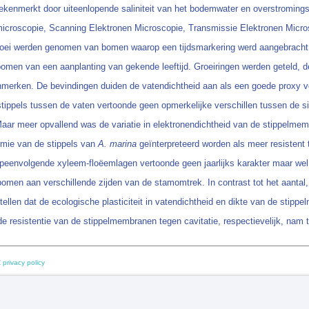
ekenmerkt door uiteenlopende saliniteit van het bodemwater en overstroming
icroscopie, Scanning Elektronen Microscopie, Transmissie Elektronen Micros
groei werden genomen van bomen waarop een tijdsmarkering werd aangebrach
omen van een aanplanting van gekende leeftijd. Groeiringen werden geteld,
erken. De bevindingen duiden de vatendichtheid aan als een goede proxy voor
tippels tussen de vaten vertoonde geen opmerkelijke verschillen tussen de si
Maar meer opvallend was de variatie in elektronendichtheid van de stippelme
mie van de stippels van
A. marina
geïnterpreteerd worden als meer resistent 
opeenvolgende xyleem-floëemlagen vertoonde geen jaarlijks karakter maar wel 
 bomen aan verschillende zijden van de stamomtrek. In contrast tot het aanta
tellen dat de ecologische plasticiteit in vatendichtheid en dikte van de stip
esistentie van de stippelmembranen tegen cavitatie, respectievelijk, nam toe 
 privacy policy