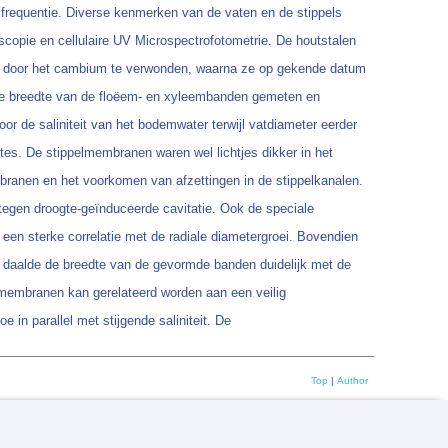
sfrequentie. Diverse kenmerken van de vaten en de stippels
copie en cellulaire UV Microspectrofotometrie. De houtstalen
t door het cambium te verwonden, waarna ze op gekende datum
 de breedte van de floëem- en xyleembanden gemeten en
 de saliniteit van het bodemwater terwijl vatdiameter eerder
tes. De stippelmembranen waren wel lichtjes dikker in het
mbranen en het voorkomen van afzettingen in de stippelkanalen.
tegen droogte-geïnduceerde cavitatie. Ook de speciale
een sterke correlatie met de radiale diametergroei. Bovendien
l, daalde de breedte van de gevormde banden duidelijk met de
pelmembranen kan gerelateerd worden aan een veilig
in parallel met stijgende saliniteit. De
Top
|
Author