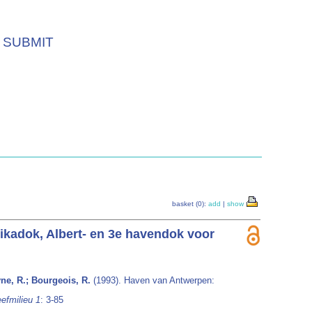
SUBMIT
basket (0):
add
|
show
ikadok, Albert- en 3e havendok voor
yne, R.; Bourgeois, R.
(1993). Haven van Antwerpen:
eefmilieu 1
: 3-85