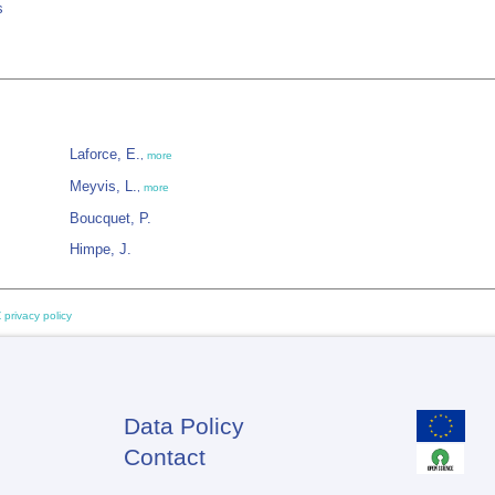
s
Laforce, E.
,
more
Meyvis, L.
,
more
Boucquet, P.
Himpe, J.
 privacy policy
Data Policy
Footer
Contact