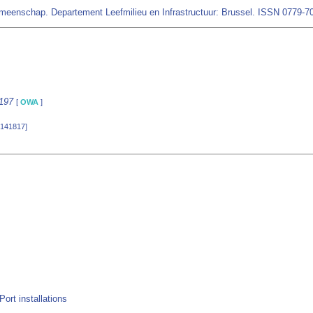
 Gemeenschap. Departement Leefmilieu en Infrastructuur: Brussel. ISSN 0779-
197
[
OWA
]
[141817]
ort installations