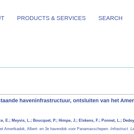
UT
PRODUCTS & SERVICES
SEARCH
aande haveninfrastructuur, ontsluiten van het Amer
rce, E.; Meyvis, L.; Boucquet, P.; Himpe, J.; Elskens, F.; Ponnet, L.; Dede
n het Amerikadok, Albert- en 3e havendok voor Panamaxschepen.
Infrastruct. L