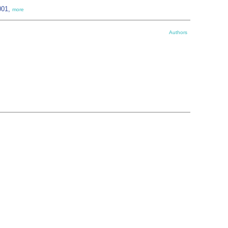
7001,
more
Authors