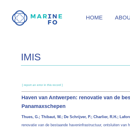
Skip
to
HOME
ABO
main
content
IMIS
[ report an error in this record ]
Haven van Antwerpen: renovatie van de best
Panamaxschepen
Thues, G.; Thibaut, W.; De Schrijver, P.; Charlier, R.H.; Lafo
renovatie van de bestaande haveninfrastructuur, ontsluiten va