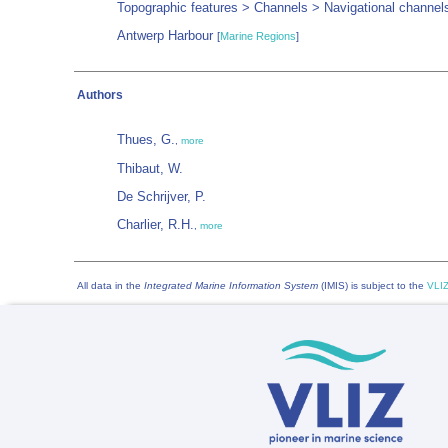
Topographic features > Channels > Navigational channel
Antwerp Harbour
[
Marine Regions
]
Authors
Thues, G.
,
more
Thibaut, W.
De Schrijver, P.
Charlier, R.H.
,
more
All data in the
Integrated Marine Information System
(IMIS) is subject to the
VLIZ