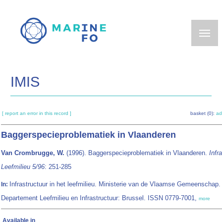
Skip
to
main
content
IMIS
[ report an error in this record ]
basket (0):
ad
Baggerspecieproblematiek in Vlaanderen
Van Crombrugge, W.
(1996). Baggerspecieproblematiek in Vlaanderen.
Infr
Leefmilieu 5/96
: 251-285
Infrastructuur in het leefmilieu. Ministerie van de Vlaamse Gemeenschap.
In:
Departement Leefmilieu en Infrastructuur: Brussel. ISSN 0779-7001,
more
Available in