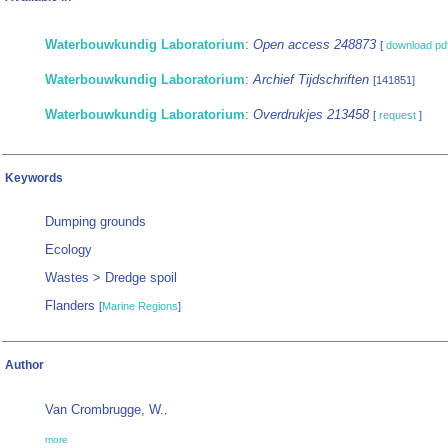
Waterbouwkundig Laboratorium
:
Open access 248873
[
download pd
Waterbouwkundig Laboratorium
:
Archief Tijdschriften
[141851]
Waterbouwkundig Laboratorium
:
Overdrukjes 213458
[
request
]
Keywords
Dumping grounds
Ecology
Wastes > Dredge spoil
Flanders
[
Marine Regions
]
Author
Van Crombrugge, W.
,
more