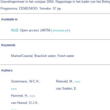
Grevelingenmeer in het voorjaar 2004. Rapportage in het kader van het Biolo
Programma. CEME/NIOO: Yerseke. 57 pp.
Available in
VLIZ
:
Open access 148756
[
download pdf
]
Keywords
Marine/Coastal; Brackish water; Fresh water
Authors
Sistermans, W.C.H.
Rietveld, M.
,
,
more
van Soelen, E.
more
Hummel, H.
,
more
van Hoesel, O.J.A.
,