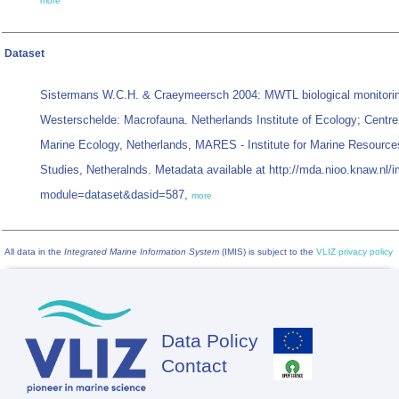
more
Dataset
Sistermans W.C.H. & Craeymeersch 2004: MWTL biological monitori
Westerschelde: Macrofauna. Netherlands Institute of Ecology; Centre
Marine Ecology, Netherlands, MARES - Institute for Marine Resour
Studies, Netheralnds. Metadata available at http://mda.nioo.knaw.nl/
module=dataset&dasid=587,
more
All data in the
Integrated Marine Information System
(IMIS) is subject to the
VLIZ privacy policy
Data Policy
Footer
Contact