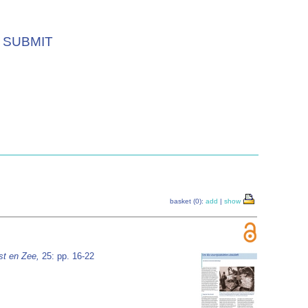
SUBMIT
basket (0):
add
|
show
st en Zee,
25: pp. 16-22