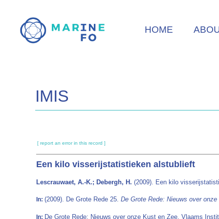
Skip
to
HOME
ABO
main
content
IMIS
[ report an error in this record ]
Een kilo visserijstatistieken alstublieft
Lescrauwaet, A.-K.; Debergh, H.
(2009). Een kilo visserijstatist
(2009). De Grote Rede 25.
De Grote Rede: Nieuws over onze
In:
De Grote Rede: Nieuws over onze Kust en Zee. Vlaams Insti
In: