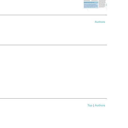
Authors
Top
|
Authors