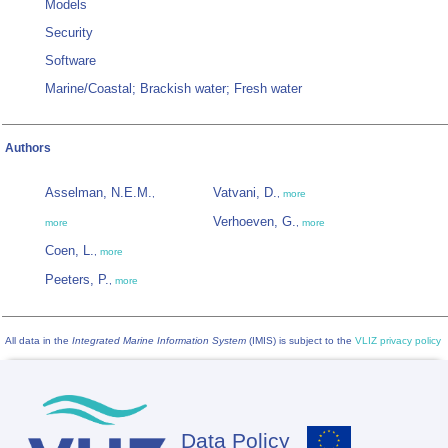
Models
Security
Software
Marine/Coastal; Brackish water; Fresh water
Authors
Asselman, N.E.M.
Vatvani, D.
,
,
more
Verhoeven, G.
more
,
more
Coen, L.
,
more
Peeters, P.
,
more
All data in the
Integrated Marine Information System
(IMIS) is subject to the
VLIZ privacy policy
Data Policy