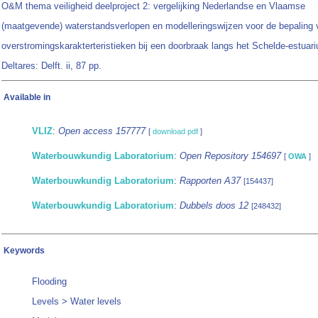
O&M thema veiligheid deelproject 2: vergelijking Nederlandse en Vlaamse
(maatgevende) waterstandsverlopen en modelleringswijzen voor de bepaling 
overstromingskarakterteristieken bij een doorbraak langs het Schelde-estuar
Deltares: Delft. ii, 87 pp.
Available in
VLIZ
:
Open access 157777
[
download pdf
]
Waterbouwkundig Laboratorium
:
Open Repository 154697
[
OWA
]
Waterbouwkundig Laboratorium
:
Rapporten A37
[154437]
Waterbouwkundig Laboratorium
:
Dubbels doos 12
[248432]
Keywords
Flooding
Levels > Water levels