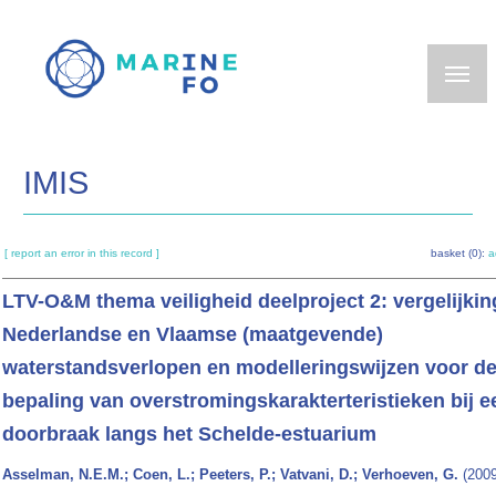
Skip
to
main
content
IMIS
[ report an error in this record ]
basket (0):
a
LTV-O&M thema veiligheid deelproject 2: vergelijkin
Nederlandse en Vlaamse (maatgevende)
waterstandsverlopen en modelleringswijzen voor d
bepaling van overstromingskarakterteristieken bij e
doorbraak langs het Schelde-estuarium
Asselman, N.E.M.; Coen, L.; Peeters, P.; Vatvani, D.; Verhoeven, G.
(2009