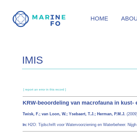
Skip
to
HOME
ABO
main
content
IMIS
[ report an error in this record ]
KRW-beoordeling van macrofauna in kust-
Twisk, F.; van Loon, W.; Ysebaert, T.J.; Herman, P.M.J.
(2009
H2O: Tijdschrift voor Watervoorziening en Waterbeheer. Nijgh 
In: