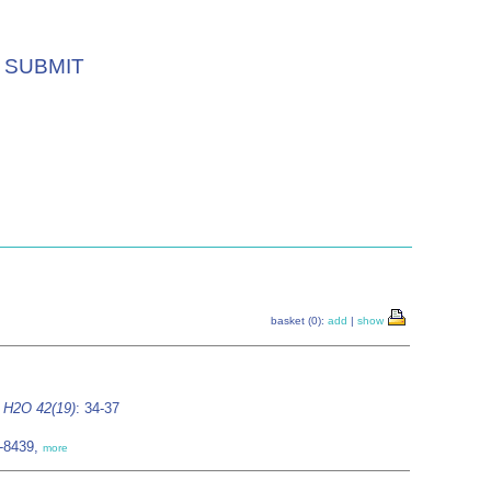
SUBMIT
basket (0):
add
|
show
.
H2O 42(19)
: 34-37
6-8439,
more