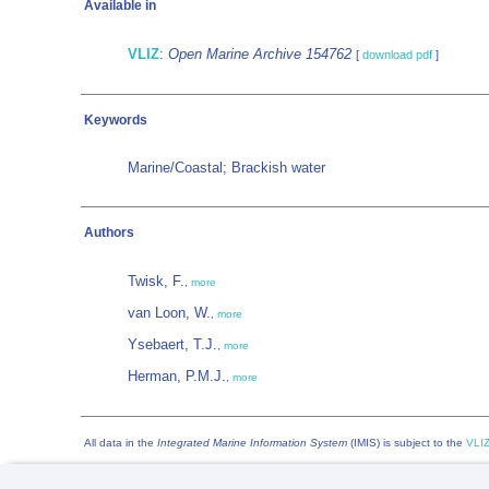
Available in
VLIZ
:
Open Marine Archive 154762
[
download pdf
]
Keywords
Marine/Coastal; Brackish water
Authors
Twisk, F.
,
more
van Loon, W.
,
more
Ysebaert, T.J.
,
more
Herman, P.M.J.
,
more
All data in the
Integrated Marine Information System
(IMIS) is subject to the
VLIZ