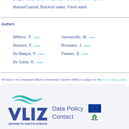
Marine/Coastal; Brackish water; Fresh water
Authors
Willems, P.
Vanneuville, W.
,
more
,
more
Deckers, P.
Brouwers, J.
,
more
,
more
De Maeyer, P.
Peeters, B.
,
more
,
more
De Sutter, R.
,
more
All data in the
Integrated Marine Information System
(IMIS) is subject to the
VLIZ privacy policy
Data Policy
Footer
Contact