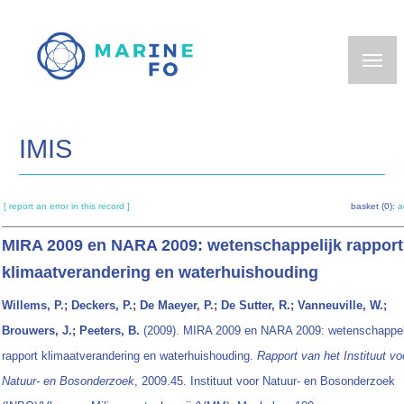
Skip
to
main
content
IMIS
[ report an error in this record ]
basket (0):
a
MIRA 2009 en NARA 2009: wetenschappelijk rapport
klimaatverandering en waterhuishouding
Willems, P.; Deckers, P.; De Maeyer, P.; De Sutter, R.; Vanneuville, W.;
Brouwers, J.; Peeters, B.
(2009). MIRA 2009 en NARA 2009: wetenschappel
rapport klimaatverandering en waterhuishouding.
Rapport van het Instituut vo
Natuur- en Bosonderzoek
, 2009.45. Instituut voor Natuur- en Bosonderzoek