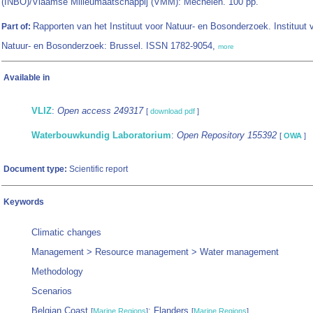
(INBO)/Vlaamse Milieumaatschappij (VMM): Mechelen. 100 pp.
Rapporten van het Instituut voor Natuur- en Bosonderzoek. Instituut 
Part of:
Natuur- en Bosonderzoek: Brussel. ISSN 1782-9054,
more
Available in
VLIZ
:
Open access 249317
[
download pdf
]
Waterbouwkundig Laboratorium
:
Open Repository 155392
[
OWA
]
Document type:
Scientific report
Keywords
Climatic changes
Management > Resource management > Water management
Methodology
Scenarios
Belgian Coast
; Flanders
[
Marine Regions
]
[
Marine Regions
]