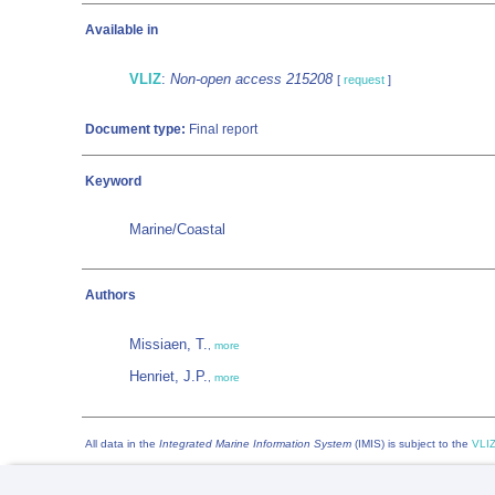
Available in
VLIZ
:
Non-open access 215208
[
request
]
Document type:
Final report
Keyword
Marine/Coastal
Authors
Missiaen, T.
,
more
Henriet, J.P.
,
more
All data in the
Integrated Marine Information System
(IMIS) is subject to the
VLIZ