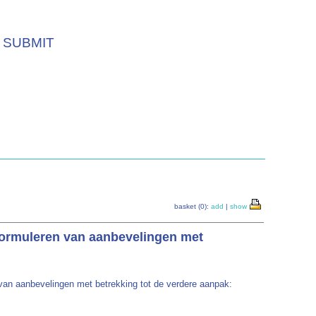
SUBMIT
basket (0):
add
|
show
formuleren van aanbevelingen met
van aanbevelingen met betrekking tot de verdere aanpak: