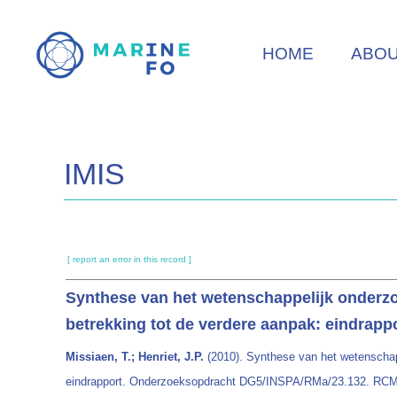
Skip
to
HOME
ABO
main
content
IMIS
[ report an error in this record ]
Synthese van het wetenschappelijk onderzo
betrekking tot de verdere aanpak: eindrapp
Missiaen, T.; Henriet, J.P.
(2010). Synthese van het wetenschap
eindrapport. Onderzoeksopdracht DG5/INSPA/RMa/23.132. RCM