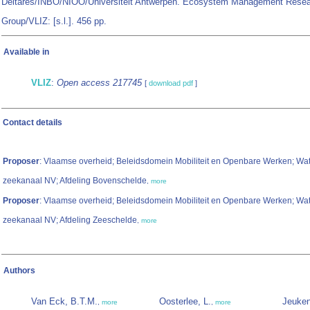
Deltares/INBO/NIOO/Universiteit Antwerpen. Ecosystem Management Rese
Group/VLIZ: [s.l.]. 456 pp.
Available in
VLIZ
:
Open access 217745
[
download pdf
]
Contact details
Proposer
: Vlaamse overheid; Beleidsdomein Mobiliteit en Openbare Werken; W
zeekanaal NV; Afdeling Bovenschelde
,
more
Proposer
: Vlaamse overheid; Beleidsdomein Mobiliteit en Openbare Werken; W
zeekanaal NV; Afdeling Zeeschelde
,
more
Authors
Van Eck, B.T.M.
Oosterlee, L.
Jeuken
,
more
,
more