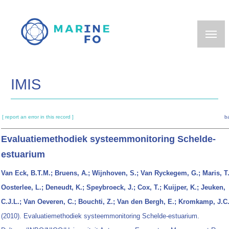
Skip
to
main
content
IMIS
[ report an error in this record ]
b
Evaluatiemethodiek systeemmonitoring Schelde-
estuarium
Van Eck, B.T.M.; Bruens, A.; Wijnhoven, S.; Van Ryckegem, G.; Maris, T.
Oosterlee, L.; Deneudt, K.; Speybroeck, J.; Cox, T.; Kuijper, K.; Jeuken,
C.J.L.; Van Oeveren, C.; Bouchti, Z.; Van den Bergh, E.; Kromkamp, J.C
(2010). Evaluatiemethodiek systeemmonitoring Schelde-estuarium.