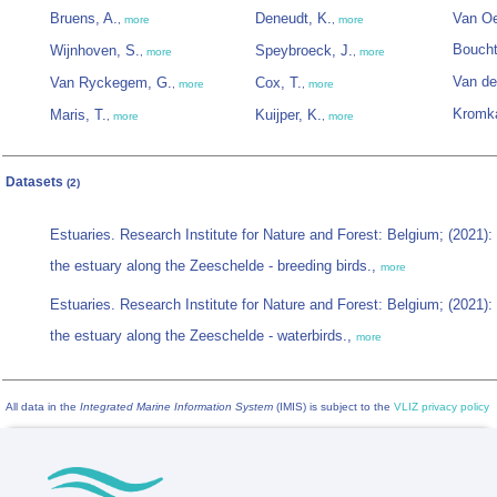
Bruens, A.
Deneudt, K.
Van Oe
,
more
,
more
Boucht
Wijnhoven, S.
Speybroeck, J.
,
more
,
more
Van de
Van Ryckegem, G.
Cox, T.
,
more
,
more
Kromk
Maris, T.
Kuijper, K.
,
more
,
more
Datasets
(2)
Estuaries. Research Institute for Nature and Forest: Belgium; (2021)
the estuary along the Zeeschelde - breeding birds.,
more
Estuaries. Research Institute for Nature and Forest: Belgium; (2021)
the estuary along the Zeeschelde - waterbirds.,
more
All data in the
Integrated Marine Information System
(IMIS) is subject to the
VLIZ privacy policy