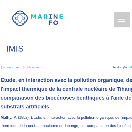
Skip
to
main
content
IMIS
[ report an error in this record ]
basket (0):
ad
Etude, en interaction avec la pollution organique, d
l'impact thermique de la centrale nucléaire de Tihan
comparaison des biocénoses benthiques à l'aide de
substrats artificiels
Mathy, P.
(1982). Etude, en interaction avec la pollution organique, de l'impac
thermique de la centrale nucléaire de Tihange, par comparaison des biocéno