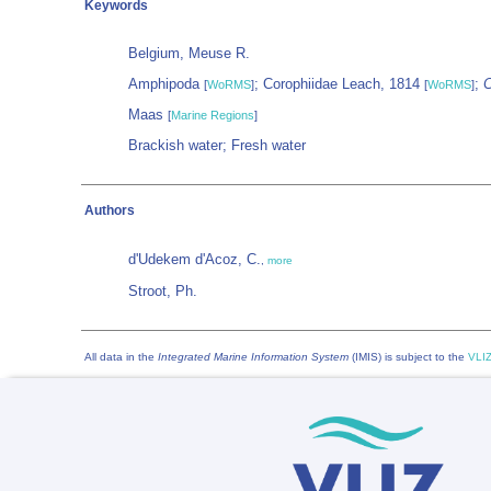
Keywords
Belgium, Meuse R.
Amphipoda
; Corophiidae Leach, 1814
;
C
[
WoRMS
]
[
WoRMS
]
Maas
[
Marine Regions
]
Brackish water; Fresh water
Authors
d'Udekem d'Acoz, C.
,
more
Stroot, Ph.
All data in the
Integrated Marine Information System
(IMIS) is subject to the
VLIZ