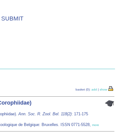
SUBMIT
basket (0):
add
|
show
Corophiidae)
ophiidae).
Ann. Soc. R. Zool. Bel. 118(2)
: 171-175
Zoologique de Belgique: Bruxelles. ISSN 0771-5528,
more