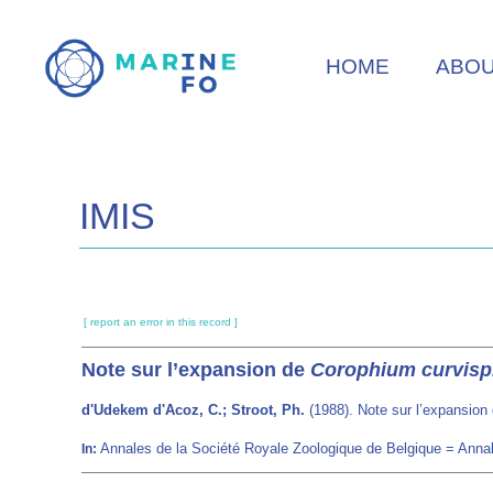
Skip
to
HOME
ABO
main
content
IMIS
[ report an error in this record ]
Note sur l’expansion de
Corophium curvis
d'Udekem d'Acoz, C.; Stroot, Ph.
(1988). Note sur l’expansion
Annales de la Société Royale Zoologique de Belgique = Annal
In: