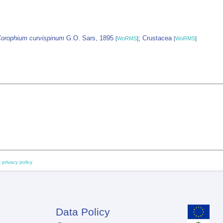
orophium curvispinum
G.O. Sars, 1895
; Crustacea
[
WoRMS
]
[
WoRMS
]
 privacy policy
Data Policy