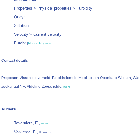
Properties > Physical properties > Turbidity
Quays
Siltation
Velocity > Current velocity
Burcht
[
Marine Regions
]
Contact details
Proposer
: Vlaamse overheid; Beleidsdomein Mobiliteit en Openbare Werken; W
zeekanaal NV; Afdeling Zeeschelde
,
more
Authors
Taverniers, E.
,
more
Vanlierde, E.
, illustrator,