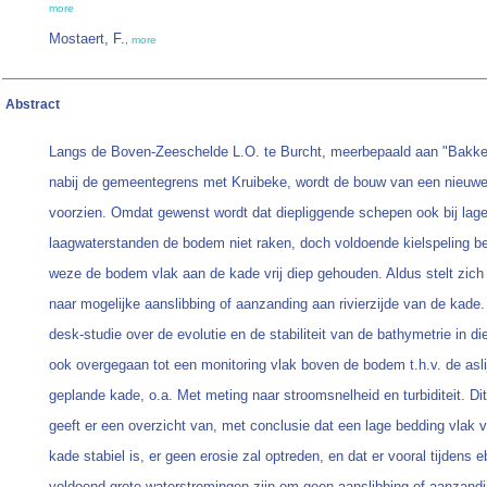
more
Mostaert, F.
,
more
Abstract
Langs de Boven-Zeeschelde L.O. te Burcht, meerbepaald aan "Bakke
nabij de gemeentegrens met Kruibeke, wordt de bouw van een nieuw
voorzien. Omdat gewenst wordt dat diepliggende schepen ook bij lag
laagwaterstanden de bodem niet raken, doch voldoende kielspeling b
weze de bodem vlak aan de kade vrij diep gehouden. Aldus stelt zich
naar mogelijke aanslibbing of aanzanding aan rivierzijde van de kade.
desk-studie over de evolutie en de stabiliteit van de bathymetrie in di
ook overgegaan tot een monitoring vlak boven de bodem t.h.v. de asli
geplande kade, o.a. Met meting naar stroomsnelheid en turbiditeit. Dit
geeft er een overzicht van, met conclusie dat een lage bedding vlak 
kade stabiel is, er geen erosie zal optreden, en dat er vooral tijdens e
voldoend grote waterstromingen zijn om geen aanslibbing of aanzandi