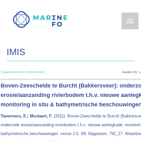
Skip
to
main
content
IMIS
[ report an error in this record ]
basket (0):
a
Boven-Zeeschelde te Burcht (Bakkersveer): onderz
erosie/aanzanding rivierbodem t.h.v. nieuwe aanleg
monitoring in situ & bathymetrische beschouwinge
Taverniers, E.; Mostaert, F.
(2011). Boven-Zeeschelde te Burcht (Bakkersve
onderzoek erosie/aanzanding rivierbodem t.h.v. nieuwe aanlegkade: monitorin
bathymetrische beschouwingen. versie 2.0.
WL Rapporten
, 792_27. Waterbo