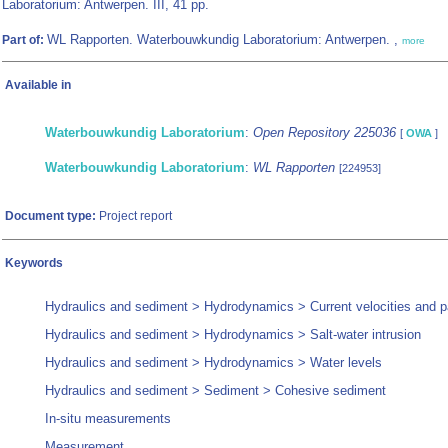
Laboratorium: Antwerpen. III, 41 pp.
WL Rapporten. Waterbouwkundig Laboratorium: Antwerpen. ,
Part of:
more
Available in
Waterbouwkundig Laboratorium
:
Open Repository 225036
[
OWA
]
Waterbouwkundig Laboratorium
:
WL Rapporten
[224953]
Document type:
Project report
Keywords
Hydraulics and sediment > Hydrodynamics > Current velocities and p
Hydraulics and sediment > Hydrodynamics > Salt-water intrusion
Hydraulics and sediment > Hydrodynamics > Water levels
Hydraulics and sediment > Sediment > Cohesive sediment
In-situ measurements
Measurement