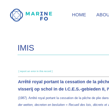
Skip
to
HOME
ABO
main
content
IMIS
[ report an error in this record ]
Arrêté royal portant la cessation de la pêch
visserij op schol in de I.C.E.S.-gebieden II, 
(1987). Arrêté royal portant la cessation de la pêche de plie dan
der wetten, decreten en besluiten = Recueil des lois, décrets et 