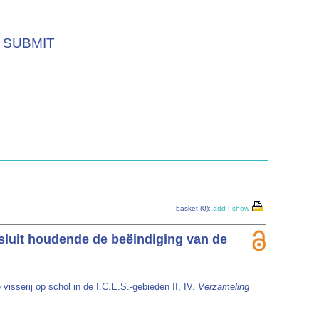
SUBMIT
basket (0):
add
|
show
 besluit houdende de beëindiging van de
 visserij op schol in de I.C.E.S.-gebieden II, IV.
Verzameling