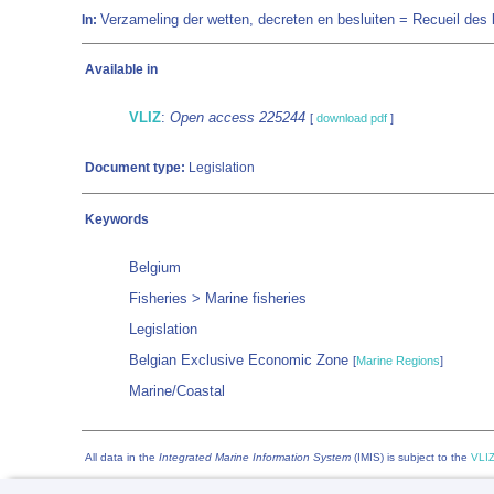
Verzameling der wetten, decreten en besluiten = Recueil des lo
In:
Available in
VLIZ
:
Open access 225244
[
download pdf
]
Document type:
Legislation
Keywords
Belgium
Fisheries > Marine fisheries
Legislation
Belgian Exclusive Economic Zone
[
Marine Regions
]
Marine/Coastal
All data in the
Integrated Marine Information System
(IMIS) is subject to the
VLIZ