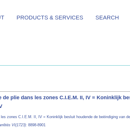
UT
PRODUCTS & SERVICES
SEARCH
e de plie dans les zones C.I.E.M. II, IV = Koninklijk
IV
s les zones C.I.E.M. II, IV = Koninklijk besluit houdende de beëindiging van de
arrêtés VI(1723)
: 8898-8901