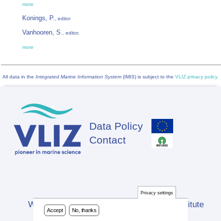
more
Konings, P.
, editor
Vanhooren, S.
, editor,
more
All data in the
Integrated Marine Information System
(IMIS) is subject to the
VLIZ privacy policy
Data Policy
Footer
Contact
Privacy settings
Website developed by Flanders Marine Institute
Accept
No, thanks
(VLIZ)