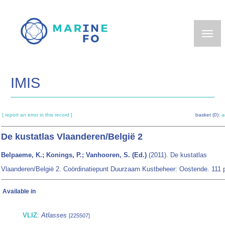
Skip
to
main
content
IMIS
[ report an error in this record ]
basket (0):
a
De kustatlas Vlaanderen/België 2
Belpaeme, K.; Konings, P.; Vanhooren, S. (Ed.)
(2011). De kustatlas
Vlaanderen/België 2. Coördinatiepunt Duurzaam Kustbeheer: Oostende. 111 
Available in
VLIZ
:
Atlasses
[225507]