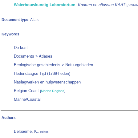
Waterbouwkundig Laboratorium
:
Kaarten en atlassen KAAT
[339607
Document type:
Atlas
Keywords
De kust
Documents > Atlases
Ecologische geschiedenis > Natuurgebieden
Hedendaagse Tijd (1789-heden)
Naslagwerken en hulpwetenschappen
Belgian Coast
[
Marine Regions
]
Marine/Coastal
Authors
Belpaeme, K.
, editor,