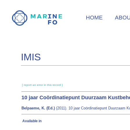
Skip
to
HOME
ABO
main
content
IMIS
[ report an error in this record ]
10 jaar Coördinatiepunt Duurzaam Kustbehe
Belpaeme, K. (Ed.)
(2011). 10 jaar Coördinatiepunt Duurzaam K
Available in