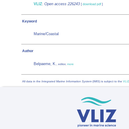
VLIZ
:
Open access 226243
[
download pdf
]
Keyword
Marine/Coastal
Author
Belpaeme, K.
, editor,
more
All data in the
Integrated Marine Information System
(IMIS) is subject to the
VLIZ