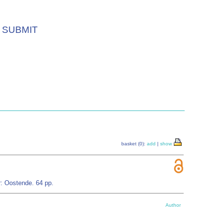
SUBMIT
basket (0):
add
|
show
: Oostende. 64 pp.
Author