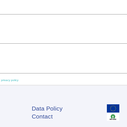
 privacy policy
Data Policy
Footer
Contact