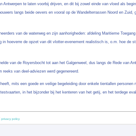
ntwerpen te laten voorbij drijven, en dit bij zowel einde van vloed als begi
uwers langs beide oevers en vooral op de Wandelterrassen Noord en Zuid, getu
eheerders van de waterweg en zijn aanhorigheden: afdeling Maritieme Toega
aag in hoeverre de opzet van dit vlotter-evenement realistisch is, o.m. hoe de
chelde van de Royersbocht tot aan het Galgenweel, dus langs de Rede van An
een reeks van deel-adviezen werd gegenereerd.
 heeft, mits een goede en veilige begeleiding door enkele tientallen personen
n testvaarten, in het bijzonder bij het kenteren van het getij, en het terdege e
 privacy policy