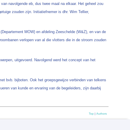
n van navolgende eb, dus twee maal na elkaar. Het geheel zou
ige zouden zijn. Initiatiefnemer is dhr. Wim Tellier,
ng (Departement MOW) en afdeling Zeeschelde (W&Z), en van de
 stroombanen verlopen van al die vlotters die in de stroom zouden
twerpen, uitgevoerd. Navolgend werd het concept van het
 met bvb. bijboten. Ook het groepsgewijze verbinden van telkens
valueren van kunde en ervaring van de begeleiders, zijn daarbij
Top
|
Authors