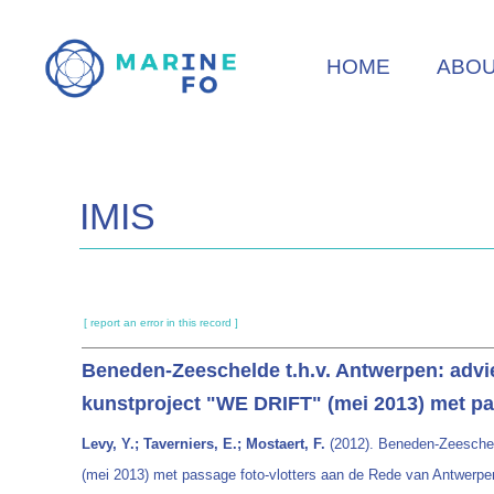
Skip
to
HOME
ABO
main
content
IMIS
[ report an error in this record ]
Beneden-Zeeschelde t.h.v. Antwerpen: advie
kunstproject "WE DRIFT" (mei 2013) met pa
Levy, Y.; Taverniers, E.; Mostaert, F.
(2012). Beneden-Zeescheld
(mei 2013) met passage foto-vlotters aan de Rede van Antwerpen