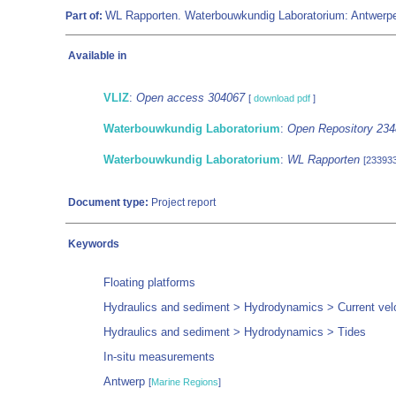
WL Rapporten. Waterbouwkundig Laboratorium: Antwerp
Part of:
Available in
VLIZ
:
Open access 304067
[
download pdf
]
Waterbouwkundig Laboratorium
:
Open Repository 23
Waterbouwkundig Laboratorium
:
WL Rapporten
[233933
Document type:
Project report
Keywords
Floating platforms
Hydraulics and sediment > Hydrodynamics > Current velo
Hydraulics and sediment > Hydrodynamics > Tides
In-situ measurements
Antwerp
[
Marine Regions
]