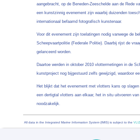
aangebracht, op de Beneden-Zeeschelde aan de Rede van A
een kunstzinnig evenement zijn waarbij duizenden toescho
internationaal befaamd fotografisch kunstenaar.
Voor dit evenement zijn toelatingen nodig vanwege de b
Scheepvaartpolitie (Federale Politie). Daarbij rijst de vr
gelanceerd worden.
Daartoe werden in oktober 2010 vlottermetingen in de S
kunstproject nog bijgestuurd zelfs gewijzigd, waardoor 
Het blijkt dat het evenement met vlotters kans op slagen
een dertigtal vlotters aan elkaar, het in situ uitvoeren va
noodzakelijk.
All data in the
Integrated Marine Information System
(IMIS) is subject to the
VLIZ