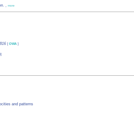
en. ,
more
4816
[
OWA
]
]
cities and patterns