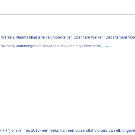
e Werken; Vlaams Ministerie van Mobiliteit en Openbare Werken; Departement Mobi
re Werken; Waterwegen en zeekanaal NV; Afdeling Zeeschelde
,
more
T") om -in mei 2013- een reeks van een duizendtal vlotters van elk ongeveer 