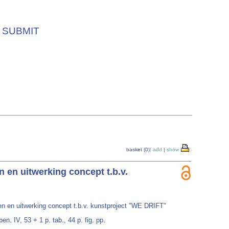
SUBMIT
basket (0):
add
|
show
 en uitwerking concept t.b.v.
en en uitwerking concept t.b.v. kunstproject "WE DRIFT"
. IV, 53 + 1 p. tab., 44 p. fig. pp.