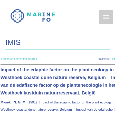
Skip
to
main
content
IMIS
[ report an error in this record ]
basket (0):
ad
Impact of the edaphic factor on the plant ecology in
Westhoek coastal dune nature reserve, Belgium = I
van de edafische factor op de plantenecologie in he
Westhoek kustduin natuurreservaat, België
Maseki, N. G. M.
(1991). Impact of the edaphic factor on the plant ecology in
Westhoek coastal dune nature reserve, Belgium = Impact van de edafische f