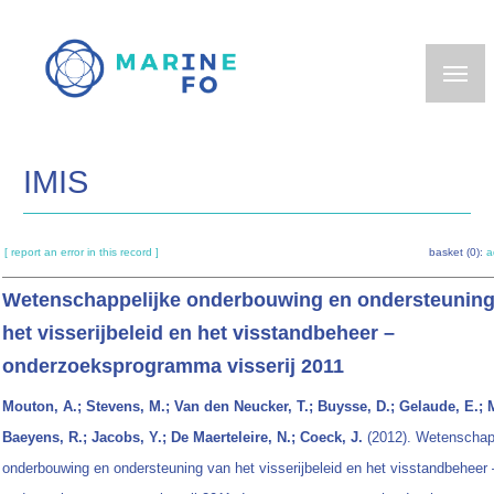
Skip
to
main
content
IMIS
[ report an error in this record ]
basket (0):
a
Wetenschappelijke onderbouwing en ondersteuning
het visserijbeleid en het visstandbeheer –
onderzoeksprogramma visserij 2011
Mouton, A.; Stevens, M.; Van den Neucker, T.; Buysse, D.; Gelaude, E.; M
Baeyens, R.; Jacobs, Y.; De Maerteleire, N.; Coeck, J.
(2012). Wetenschap
onderbouwing en ondersteuning van het visserijbeleid en het visstandbeheer 