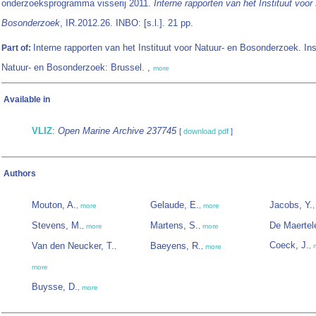
onderzoeksprogramma visserij 2011.
Interne rapporten van het Instituut voor
Bosonderzoek
, IR.2012.26. INBO: [s.l.]. 21 pp.
Interne rapporten van het Instituut voor Natuur- en Bosonderzoek. Ins
Part of:
Natuur- en Bosonderzoek: Brussel. ,
more
Available in
VLIZ
:
Open Marine Archive 237745
[
download pdf
]
Authors
Mouton, A.
Gelaude, E.
Jacobs, Y.
,
more
,
more
Stevens, M.
Martens, S.
De Maertele
,
more
,
more
Coeck, J.
Van den Neucker, T.
Baeyens, R.
,
,
,
more
more
Buysse, D.
,
more