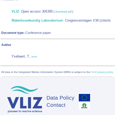
VLIZ
:
Open access 305395
[
download pdf
]
Waterbouwkundig Laboratorium
:
Congresverslagen V34
[239929]
Document type:
Conference paper
Author
Ysebaert, T.
,
more
All data in the
Integrated Marine Information System
(IMIS) is subject to the
VLIZ privacy policy
Data Policy
Footer
Contact