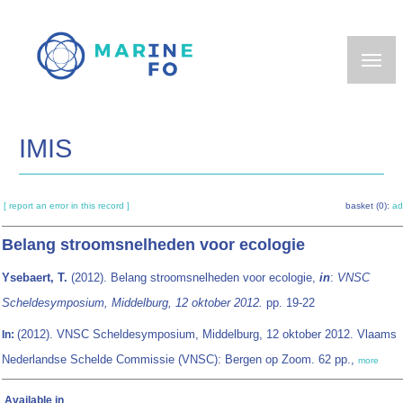
Skip
to
main
content
IMIS
[ report an error in this record ]
basket (0):
ad
Belang stroomsnelheden voor ecologie
Ysebaert, T.
(2012). Belang stroomsnelheden voor ecologie,
in
:
VNSC
Scheldesymposium, Middelburg, 12 oktober 2012.
pp. 19-22
(2012). VNSC Scheldesymposium, Middelburg, 12 oktober 2012. Vlaams
In:
Nederlandse Schelde Commissie (VNSC): Bergen op Zoom. 62 pp.,
more
Available in