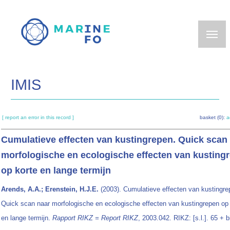
Skip
to
main
content
IMIS
[ report an error in this record ]
basket (0):
a
Cumulatieve effecten van kustingrepen. Quick scan
morfologische en ecologische effecten van kusting
op korte en lange termijn
Arends, A.A.; Erenstein, H.J.E.
(2003). Cumulatieve effecten van kustingre
Quick scan naar morfologische en ecologische effecten van kustingrepen op 
en lange termijn.
Rapport RIKZ = Report RIKZ
, 2003.042. RIKZ: [s.l.]. 65 + b