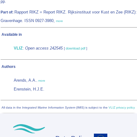
pp.
Rapport RIKZ = Report RIKZ. Rijksinstituut voor Kust en Zee (RIKZ):
Part of:
Gravenhage. ISSN 0927-3980,
more
Available in
VLIZ
:
Open access 242545
[
download pdf
]
Authors
Arends, A.A.
,
more
Erenstein, H.J.E.
All data in the
Integrated Marine Information System
(IMIS) is subject to the
VLIZ privacy policy