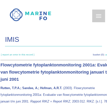
Skip
to
main
content
IMIS
[ report an error in this record ]
basket (0):
a
Flowcytometrie fytoplanktonmonitoring 2001a: Eval
van flowcytometrie fytoplanktonmonitoring januari 
juni 2001
Rutten, T.P.A.; Sandee, A.; Hofman, A.R.T.
(2003). Flowcytometrie
fytoplanktonmonitoring 2001a: Evaluatie van flowcytometrie fytoplanktonmoni
januari t/m juni 2001.
Rapport RIKZ = Report RIKZ
, 2003.012. RIKZ: [s.l.]. 7