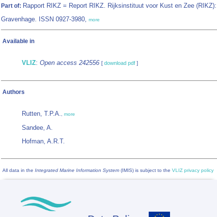
Rapport RIKZ = Report RIKZ. Rijksinstituut voor Kust en Zee (RIKZ):
Part of:
Gravenhage. ISSN 0927-3980,
more
Available in
VLIZ
:
Open access 242556
[
download pdf
]
Authors
Rutten, T.P.A.
,
more
Sandee, A.
Hofman, A.R.T.
All data in the
Integrated Marine Information System
(IMIS) is subject to the
VLIZ privacy policy