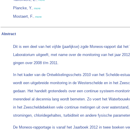
Plancke, Y.
,
more
Mostaert, F.
,
more
Abstract
Dit is een deel van het vijfde (jaarlijkse) zgde Moneos-rapport dat h
Laboratorium uitgeeft, met name over de monitoring van het jaar 2012
gingen over 2008 t/m 2011.
In het kader van de Ontwikkelingsschets 2010 van het Schelde-estu
wordt een uitgebreide monitoring in de Westerschelde en in het Zee
gedaan. Het handelt grotendeels over een continue systeem-monitori
merendeel al decennia lang wordt bemeten. Zo voert het Waterbouwk
in het Zeescheldebekken vele continue metingen uit over waterstand,
stromingen, chloridegehaltes, turbiditeit en andere fysische parameter
De Moneos-rapportage is vanaf het Jaarboek 2012 in twee boeken ver