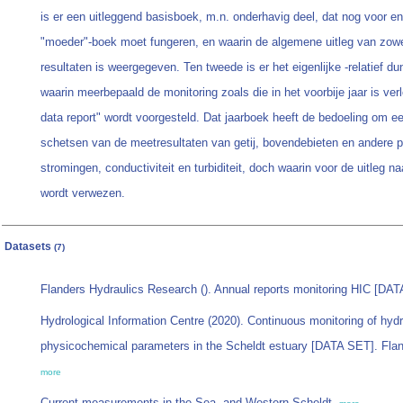
is er een uitleggend basisboek, m.n. onderhavig deel, dat nog voor en
"moeder"-boek moet fungeren, en waarin de algemene uitleg van zowe
resultaten is weergegeven. Ten tweede is er het eigenlijke -relatief du
waarin meerbepaald de monitoring zoals die in het voorbije jaar is verl
data report" wordt voorgesteld. Dat jaarboek heeft de bedoeling om e
schetsen van de meetresultaten van getij, bovendebieten en andere 
stromingen, conductiviteit en turbiditeit, doch waarin voor de uitleg n
wordt verwezen.
Datasets
(7)
Flanders Hydraulics Research (). Annual reports monitoring HIC [DAT
Hydrological Information Centre (2020). Continuous monitoring of hy
physicochemical parameters in the Scheldt estuary [DATA SET]. Flan
more
Current measurements in the Sea- and Western Scheldt,