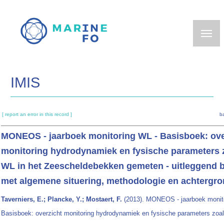
Skip
to
main
content
IMIS
[ report an error in this record ]
b
MONEOS - jaarboek monitoring WL - Basisboek: ove
monitoring hydrodynamiek en fysische parameters 
WL in het Zeescheldebekken gemeten - uitleggend 
met algemene situering, methodologie en achtergr
Taverniers, E.; Plancke, Y.; Mostaert, F.
(2013). MONEOS - jaarboek monit
Basisboek: overzicht monitoring hydrodynamiek en fysische parameters zoal