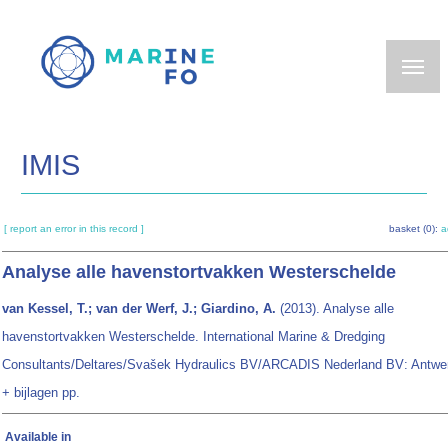
Skip
to
main
content
IMIS
[ report an error in this record ]
basket (0):
a
Analyse alle havenstortvakken Westerschelde
van Kessel, T.; van der Werf, J.; Giardino, A.
(2013). Analyse alle
havenstortvakken Westerschelde. International Marine & Dredging
Consultants/Deltares/Svašek Hydraulics BV/ARCADIS Nederland BV: Antwe
+ bijlagen pp.
Available in