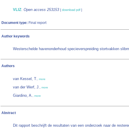
VLIZ
:
Open access 253153
[
download pdf
]
Document type:
Final report
Author keywords
Westerschelde havenonderhoud specieverspreiding stortvakken slib
Authors
van Kessel, T.
,
more
van der Werf, J.
,
more
Giardino, A.
,
more
Abstract
Dit rapport beschrijft de resultaten van een onderzoek naar de rester