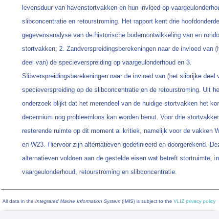
levensduur van havenstortvakken en hun invloed op vaargeulonderho
slibconcentratie en retourstroming. Het rapport kent drie hoofdonderd
gegevensanalyse van de historische bodemontwikkeling van en rond
stortvakken; 2. Zandverspreidingsberekeningen naar de invloed van (
deel van) de specieverspreiding op vaargeulonderhoud en 3.
Slibverspreidingsberekeningen naar de invloed van (het slibrijke deel 
specieverspreiding op de slibconcentratie en de retourstroming. Uit he
onderzoek blijkt dat het merendeel van de huidige stortvakken het k
decennium nog probleemloos kan worden benut. Voor drie stortvakken
resterende ruimte op dit moment al kritiek, namelijk voor de vakken
en W23. Hiervoor zijn alternatieven gedefinieerd en doorgerekend. De
alternatieven voldoen aan de gestelde eisen wat betreft stortruimte, i
vaargeulonderhoud, retourstroming en slibconcentratie.
All data in the
Integrated Marine Information System
(IMIS) is subject to the
VLIZ privacy policy