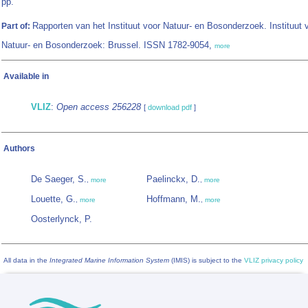
pp.
Rapporten van het Instituut voor Natuur- en Bosonderzoek. Instituut 
Part of:
Natuur- en Bosonderzoek: Brussel. ISSN 1782-9054,
more
Available in
VLIZ
:
Open access 256228
[
download pdf
]
Authors
De Saeger, S.
Paelinckx, D.
,
more
,
more
Louette, G.
Hoffmann, M.
,
more
,
more
Oosterlynck, P.
All data in the
Integrated Marine Information System
(IMIS) is subject to the
VLIZ privacy policy