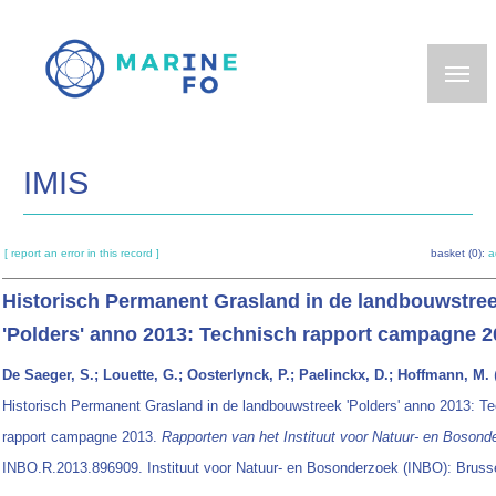
Skip
to
main
content
IMIS
[ report an error in this record ]
basket (0):
a
Historisch Permanent Grasland in de landbouwstre
'Polders' anno 2013: Technisch rapport campagne 2
De Saeger, S.; Louette, G.; Oosterlynck, P.; Paelinckx, D.; Hoffmann, M.
Historisch Permanent Grasland in de landbouwstreek 'Polders' anno 2013: T
rapport campagne 2013.
Rapporten van het Instituut voor Natuur- en Bosond
INBO.R.2013.896909. Instituut voor Natuur- en Bosonderzoek (INBO): Brusse