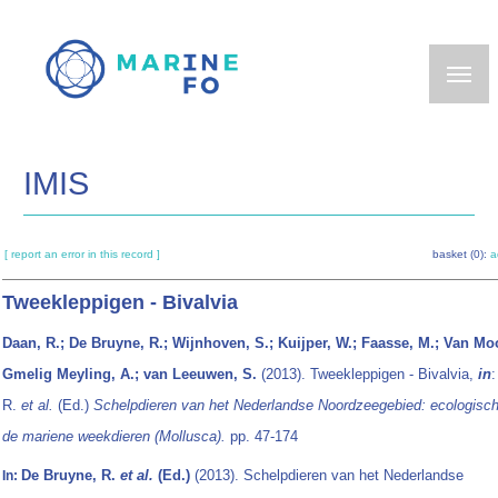
Skip
to
main
content
IMIS
[ report an error in this record ]
basket (0):
a
Tweekleppigen - Bivalvia
Daan, R.; De Bruyne, R.; Wijnhoven, S.; Kuijper, W.; Faasse, M.; Van Moo
Gmelig Meyling, A.; van Leeuwen, S.
(2013). Tweekleppigen - Bivalvia,
in
R.
et al.
(Ed.)
Schelpdieren van het Nederlandse Noordzeegebied: ecologisch
de mariene weekdieren (Mollusca).
pp. 47-174
De Bruyne, R.
et al.
(Ed.)
(2013). Schelpdieren van het Nederlandse
In: