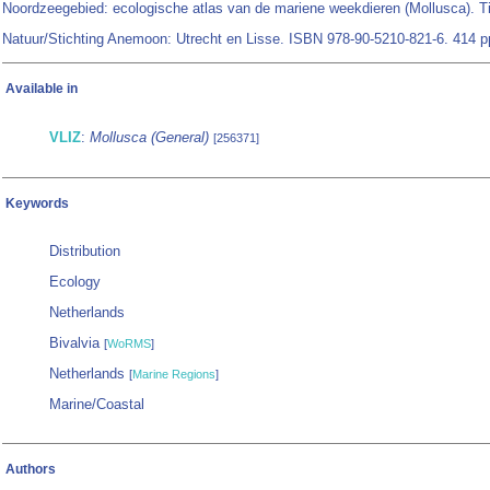
Noordzeegebied: ecologische atlas van de mariene weekdieren (Mollusca). Ti
Natuur/Stichting Anemoon: Utrecht en Lisse. ISBN 978-90-5210-821-6. 414 p
Available in
VLIZ
:
Mollusca (General)
[256371]
Keywords
Distribution
Ecology
Netherlands
Bivalvia
[
WoRMS
]
Netherlands
[
Marine Regions
]
Marine/Coastal
Authors