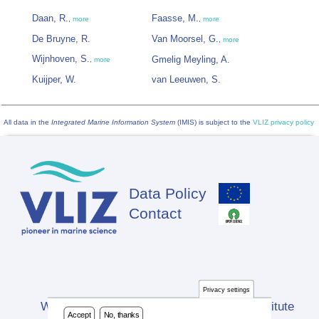
Daan, R.
Faasse, M.
,
more
,
more
De Bruyne, R.
Van Moorsel, G.
,
more
Wijnhoven, S.
Gmelig Meyling, A.
,
more
Kuijper, W.
van Leeuwen, S.
All data in the
Integrated Marine Information System
(IMIS) is subject to the
VLIZ privacy policy
Data Policy
Footer
Contact
Privacy settings
Website developed by Flanders Marine Institute
Accept
No, thanks