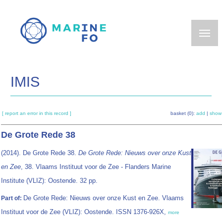
Skip
to
main
content
IMIS
[ report an error in this record ]
basket (0):
add
|
show
De Grote Rede 38
(2014). De Grote Rede 38.
De Grote Rede: Nieuws over onze Kust
en Zee
, 38. Vlaams Instituut voor de Zee - Flanders Marine
Institute (VLIZ): Oostende. 32 pp.
De Grote Rede: Nieuws over onze Kust en Zee. Vlaams
Part of:
Instituut voor de Zee (VLIZ): Oostende. ISSN 1376-926X,
more