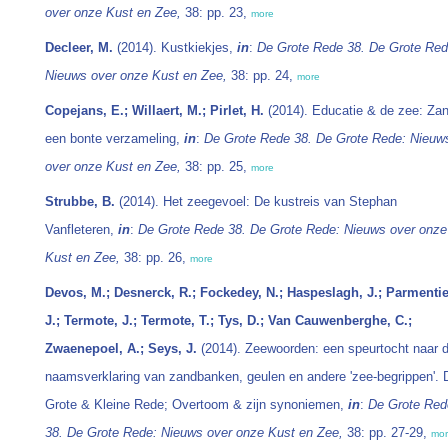
over onze Kust en Zee,
38: pp. 23,
more
Decleer, M.
(2014). Kustkiekjes,
in
:
De Grote Rede 38. De Grote Red
Nieuws over onze Kust en Zee,
38: pp. 24,
more
Copejans, E.; Willaert, M.; Pirlet, H.
(2014). Educatie & de zee: Zan
een bonte verzameling,
in
:
De Grote Rede 38. De Grote Rede: Nieuw
over onze Kust en Zee,
38: pp. 25,
more
Strubbe, B.
(2014). Het zeegevoel: De kustreis van Stephan
Vanfleteren,
in
:
De Grote Rede 38. De Grote Rede: Nieuws over onze
Kust en Zee,
38: pp. 26,
more
Devos, M.; Desnerck, R.; Fockedey, N.; Haspeslagh, J.; Parmentie
J.; Termote, J.; Termote, T.; Tys, D.; Van Cauwenberghe, C.;
Zwaenepoel, A.; Seys, J.
(2014). Zeewoorden: een speurtocht naar 
naamsverklaring van zandbanken, geulen en andere 'zee-begrippen'. 
Grote & Kleine Rede; Overtoom & zijn synoniemen,
in
:
De Grote Red
38. De Grote Rede: Nieuws over onze Kust en Zee,
38: pp. 27-29,
mo