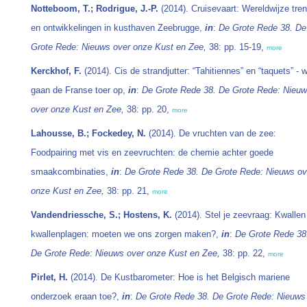
Notteboom, T.; Rodrigue, J.-P.
(2014). Cruisevaart: Wereldwijze tre
en ontwikkelingen in kusthaven Zeebrugge,
in
:
De Grote Rede 38. De
Grote Rede: Nieuws over onze Kust en Zee,
38: pp. 15-19,
more
Kerckhof, F.
(2014). Cis de strandjutter: “Tahitiennes” en “taquets” - 
gaan de Franse toer op,
in
:
De Grote Rede 38. De Grote Rede: Nieu
over onze Kust en Zee,
38: pp. 20,
more
Lahousse, B.; Fockedey, N.
(2014). De vruchten van de zee:
Foodpairing met vis en zeevruchten: de chemie achter goede
smaakcombinaties,
in
:
De Grote Rede 38. De Grote Rede: Nieuws ov
onze Kust en Zee,
38: pp. 21,
more
Vandendriessche, S.; Hostens, K.
(2014). Stel je zeevraag: Kwallen
kwallenplagen: moeten we ons zorgen maken?,
in
:
De Grote Rede 38
De Grote Rede: Nieuws over onze Kust en Zee,
38: pp. 22,
more
Pirlet, H.
(2014). De Kustbarometer: Hoe is het Belgisch mariene
onderzoek eraan toe?,
in
:
De Grote Rede 38. De Grote Rede: Nieuws